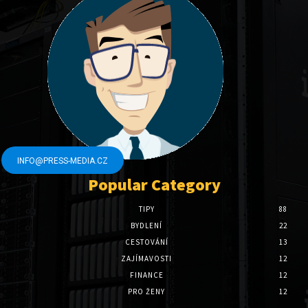
INFO@PRESS-MEDIA.CZ
Popular Category
TIPY
88
BYDLENÍ
22
CESTOVÁNÍ
13
ZAJÍMAVOSTI
12
FINANCE
12
PRO ŽENY
12