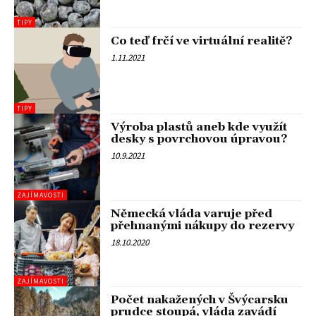
TIPY
Co teď frčí ve virtuální realitě?
1.11.2021
TIPY
Výroba plastů aneb kde využít
desky s povrchovou úpravou?
10.9.2021
ZAJÍMAVOSTI
Německá vláda varuje před
přehnanými nákupy do rezervy
18.10.2020
ZAJÍMAVOSTI
Počet nakažených v Švýcarsku
prudce stoupá, vláda zavádí