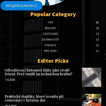
INFO@PRESS-MEDIA.CZ
Popular Category
TIPY
88
BYDLENÍ
22
CESTOVÁNÍ
13
ZAJÍMAVOSTI
12
FINANCE
12
PRO ŽENY
12
Editor Picks
Odvodňovací betonové žlaby jako trvalé
řešení: Proč vsadit na technickou kvalitu?
7.4.2026
Praktické doplňky, které oceníte při
cestování i v běžném dni
30.3.2026