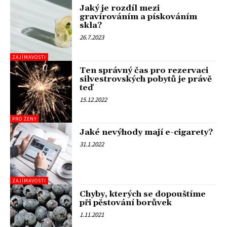
Jaký je rozdíl mezi
gravírováním a pískováním
skla?
26.7.2023
ZAJÍMAVOSTI
Ten správný čas pro rezervaci
silvestrovských pobytů je právě
teď
15.12.2022
PRO ŽENY
Jaké nevýhody mají e-cigarety?
31.1.2022
ZAJÍMAVOSTI
Chyby, kterých se dopouštíme
při pěstování borůvek
1.11.2021