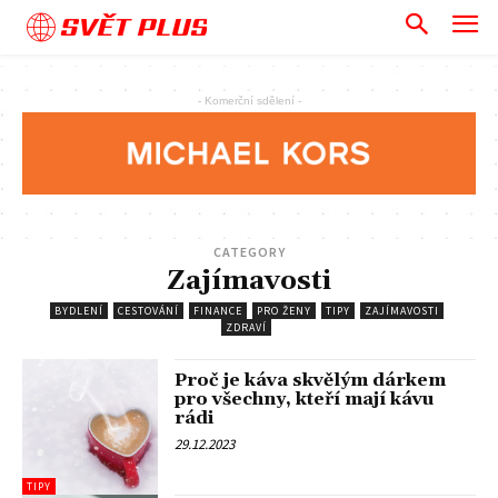
SVĚT PLUS
- Komerční sdělení -
CATEGORY
Zajímavosti
BYDLENÍ
CESTOVÁNÍ
FINANCE
PRO ŽENY
TIPY
ZAJÍMAVOSTI
ZDRAVÍ
Proč je káva skvělým dárkem
pro všechny, kteří mají kávu
rádi
29.12.2023
TIPY