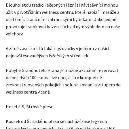
Dlouholetou tradici léčebných lázní si návštěvníci mohou
užít v prvotřídním wellness centru, které nabízí i masáže a
ošetření s tradičními tatranskými bylinkami. Jako jediné
provozuje i venkovní bazén s úchvatným výhledem na naše
velehory.
V zimě zase turistů láká z lyžovačky v jednom z našich
nejnavštěvovanějších lyžařských středisek.
Pobyt v Grandhotelu Praha je možné aktuálně rezervovat
od necelých 100 eur na dvě noci, a to v kompletně
zrekonstruovaných pokojích spolu se snídaní a vstupem do
wellness centra v ceně.
Hotel FIS, Štrbské pleso
Kousek od Štrbského plesa se nachází zase legenda
tatranských sportovních akcí – tříhvězdičkový Hotel FIS.