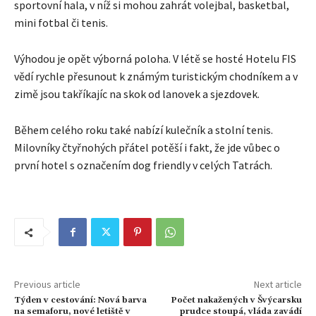
sportovní hala, v níž si mohou zahrát volejbal, basketbal,
mini fotbal či tenis.
Výhodou je opět výborná poloha. V létě se hosté Hotelu FIS
vědí rychle přesunout k známým turistickým chodníkem a v
zimě jsou takříkajíc na skok od lanovek a sjezdovek.
Během celého roku také nabízí kulečník a stolní tenis.
Milovníky čtyřnohých přátel potěší i fakt, že jde vůbec o
první hotel s označením dog friendly v celých Tatrách.
Previous article
Next article
Týden v cestování: Nová barva
Počet nakažených v Švýcarsku
na semaforu, nové letiště v
prudce stoupá, vláda zavádí