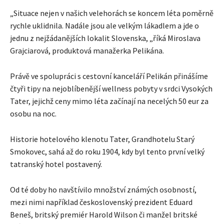
„Situace nejen v našich velehorách se koncem léta poměrně
rychle uklidnila. Nadále jsou ale velkým lákadlem a jde o
jednu z nejžádanějších lokalit Slovenska, „říká Miroslava
Grajciarová, produktová manažerka Pelikána.
Právě ve spolupráci s cestovní kanceláří Pelikán přinášíme
čtyři tipy na nejoblíbenější wellness pobyty v srdci Vysokých
Tater, jejichž ceny mimo léta začínají na necelých 50 eur za
osobu na noc.
Historie hotelového klenotu Tater, Grandhotelu Starý
Smokovec, sahá až do roku 1904, kdy byl tento první velký
tatranský hotel postavený.
Od té doby ho navštívilo množství známých osobností,
mezi nimi například československý prezident Eduard
Beneš, britský premiér Harold Wilson či manžel britské