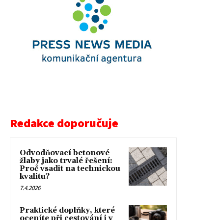
Redakce doporučuje
Odvodňovací betonové
žlaby jako trvalé řešení:
Proč vsadit na technickou
kvalitu?
7.4.2026
Praktické doplňky, které
oceníte při cestování i v