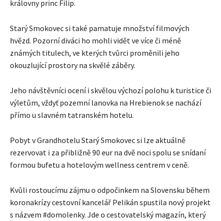
královny princ Filip.
Starý Smokovec si také pamatuje množství filmových
hvězd. Pozorní diváci ho mohli vidět ve více či méně
známých titulech, ve kterých tvůrci proměnili jeho
okouzlující prostory na skvělé záběry.
Jeho návštěvníci ocení i skvělou výchozí polohu k turistice či
výletům, vždyť pozemní lanovka na Hrebienok se nachází
přímo u slavném tatranském hotelu.
Pobyt v Grandhotelu Starý Smokovec si lze aktuálně
rezervovat i za přibližně 90 eur na dvě noci spolu se snídaní
formou bufetu a hotelovým wellness centrem v ceně.
Kvůli rostoucímu zájmu o odpočinkem na Slovensku během
koronakrízy cestovní kancelář Pelikán spustila nový projekt
s názvem #domolenky. Jde o cestovatelský magazín, který