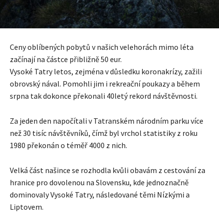
Ceny oblíbených pobytů v našich velehorách mimo léta
začínají na částce přibližně 50 eur.
Vysoké Tatry letos, zejména v důsledku koronakrízy, zažili
obrovský nával. Pomohli jim i rekreační poukazy a během
srpna tak dokonce překonali 40letý rekord návštěvnosti.
Za jeden den napočítali v Tatranském národním parku více
než 30 tisíc návštěvníků, čímž byl vrchol statistiky z roku
1980 překonán o téměř 4000 z nich.
Velká část našince se rozhodla kvůli obavám z cestování za
hranice pro dovolenou na Slovensku, kde jednoznačně
dominovaly Vysoké Tatry, následované těmi Nízkými a
Liptovem.