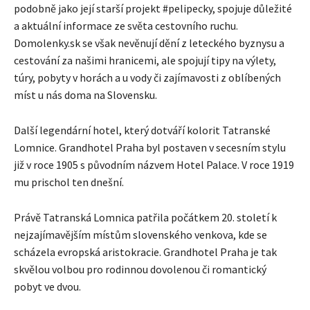
podobně jako její starší projekt #pelipecky, spojuje důležité
a aktuální informace ze světa cestovního ruchu.
Domolenky.sk se však nevěnují dění z leteckého byznysu a
cestování za našimi hranicemi, ale spojují tipy na výlety,
túry, pobyty v horách a u vody či zajímavosti z oblíbených
míst u nás doma na Slovensku.
Další legendární hotel, který dotváří kolorit Tatranské
Lomnice. Grandhotel Praha byl postaven v secesním stylu
již v roce 1905 s původním názvem Hotel Palace. V roce 1919
mu prischol ten dnešní.
Právě Tatranská Lomnica patřila počátkem 20. století k
nejzajímavějším místům slovenského venkova, kde se
scházela evropská aristokracie. Grandhotel Praha je tak
skvělou volbou pro rodinnou dovolenou či romantický
pobyt ve dvou.