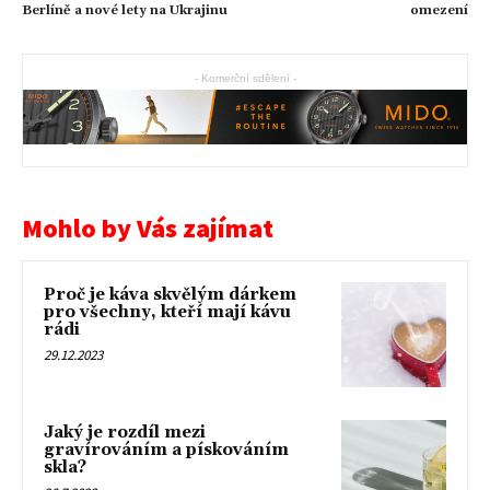
Berlíně a nové lety na Ukrajinu
omezení
- Komerční sdělení -
Mohlo by Vás zajímat
Proč je káva skvělým dárkem
pro všechny, kteří mají kávu
rádi
29.12.2023
Jaký je rozdíl mezi
gravírováním a pískováním
skla?