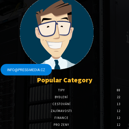
INFO@PRESS-MEDIA.CZ
Popular Category
TIPY
88
BYDLENÍ
22
CESTOVÁNÍ
13
ZAJÍMAVOSTI
12
FINANCE
12
PRO ŽENY
12