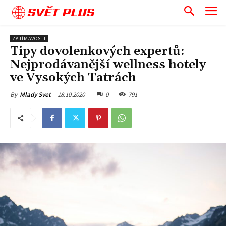
SVĚT PLUS
ZAJÍMAVOSTI
Tipy dovolenkových expertů:
Nejprodávanější wellness hotely
ve Vysokých Tatrách
18.10.2020
0
791
By
Mlady Svet