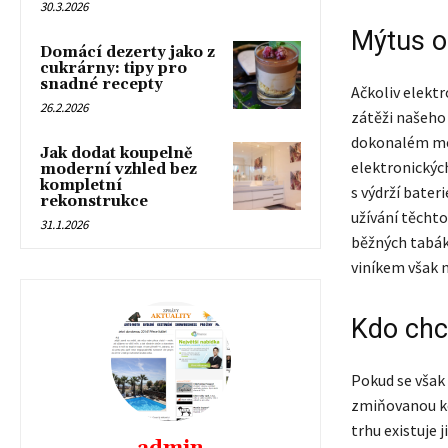
30.3.2026
Mýtus o
Domácí dezerty jako z
cukrárny: tipy pro
snadné recepty
Ačkoliv elektr
26.2.2026
zátěži našeho 
dokonalém mén
Jak dodat koupelně
elektronických
moderní vzhled bez
kompletní
s výdrží bater
rekonstrukce
užívání těcht
31.1.2026
běžných tabák
viníkem však n
Kdo chc
Pokud se však
zmiňovanou ko
trhu existuje 