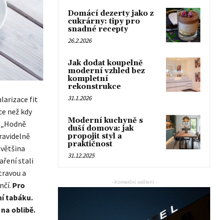
Domácí dezerty jako z
cukrárny: tipy pro
snadné recepty
26.2.2026
Jak dodat koupelně
moderní vzhled bez
kompletní
rekonstrukce
31.1.2026
larizace fit
ce než kdy
Moderní kuchyně s
í „Hodně
duší domova: jak
pravidelně
propojit styl a
praktičnost
 většina
31.12.2025
aření stali
travou a
- Komerční sdělení -
nčí.
Pro
ní tabáku.
 na oblibě.