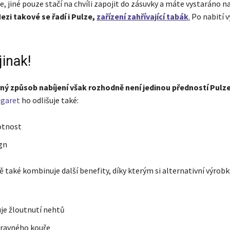
e, jiné pouze stačí na chvíli zapojit do zásuvky a máte vystaráno n
ezi takové se řadí i Pulze,
zařízení zahřívající tabák
.
Po nabití v
jinak!
ný způsob nabíjení však rozhodně není jedinou předností Pulze
igaret
ho odlišuje také:
otnost
gn
 také kombinuje další benefity, díky kterým si alternativní výrobk
e žloutnutí nehtů
ravného kouře