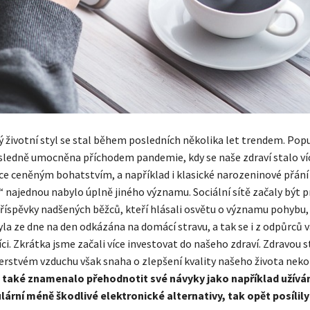
 životní styl se stal během posledních několika let trendem. Popu
ásledně umocněna příchodem pandemie, kdy se naše zdraví stalo ví
více ceněným bohatstvím, a například i klasické narozeninové přán
í“ najednou nabylo úplně jiného významu. Sociální sítě začaly být 
říspěvky nadšených běžců, kteří hlásali osvětu o významu pohybu,
a ze dne na den odkázána na domácí stravu, a tak se i z odpůrců v
ci. Zkrátka jsme začali více investovat do našeho zdraví. Zdravou s
rstvém vzduchu však snaha o zlepšení kvality našeho života neko
o také znamenalo přehodnotit své návyky jako například užívá
ulární méně škodlivé elektronické alternativy, tak opět posílily