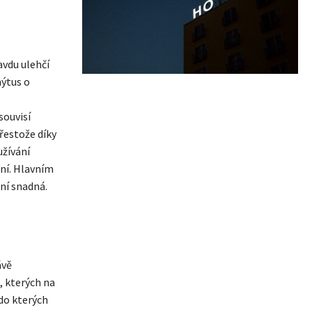
avdu ulehčí
mýtus o
o
souvisí
Přestože díky
užívání
ení. Hlavním
ení snadná.
ávě
, kterých na
 do kterých