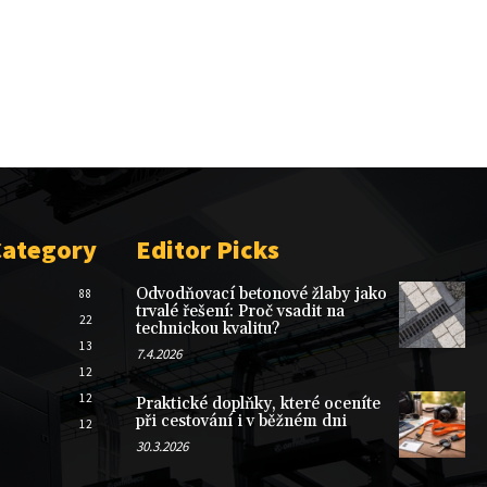
Category
Editor Picks
Odvodňovací betonové žlaby jako
88
trvalé řešení: Proč vsadit na
22
technickou kvalitu?
13
7.4.2026
12
12
Praktické doplňky, které oceníte
při cestování i v běžném dni
12
30.3.2026