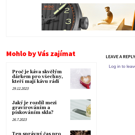
Mohlo by Vás zajímat
LEAVE A REPL
Log in to le
Proč je káva skvělým
dárkem pro všechny,
kteří mají kávu rádi
29.12.2023
Jaký je rozdíl mezi
gravírováním a
pískováním skla?
26.7.2023
Ten správný čas pro