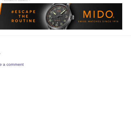
- Komerční sdělení -
Y
ave a comment