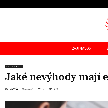
ZAJÍMAVOSTI
ZAJÍMAVOSTI
Jaké nevýhody mají e
By
admin
31.1.2022
0
894