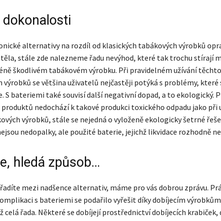
 dokonalosti
onické alternativy na rozdíl od klasických tabákových výrobků opr
těla, stále zde nalezneme řadu nevýhod, které tak trochu stírají 
ě škodlivém tabákovém výrobku. Při pravidelném užívání těcht
 výrobků se většina uživatelů nejčastěji potýká s problémy, které 
ie. S bateriemi také souvisí další negativní dopad, a to ekologický. 
o produktů nedochází k takové produkci toxického odpadu jako při 
ových výrobků, stále se nejedná o vyloženě ekologicky šetrné řeš
ejsou nedopalky, ale použité baterie, jejichž likvidace rozhodně n
e, hledá způsob…
 řadíte mezi nadšence alternativ, máme pro vás dobrou zprávu. Pr
mplikaci s bateriemi se podařilo vyřešit díky dobíjecím výrobkům
již celá řada. Některé se dobíjejí prostřednictví dobíjecích krabiček,