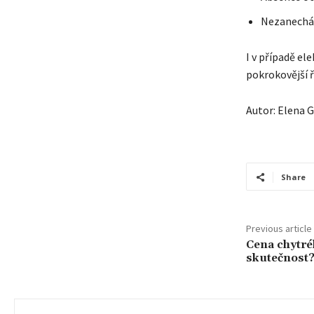
Nezanecháv
I v případě e
pokrokovější ř
Autor: Elena G
Share
Previous article
Cena chytré
skutečnost