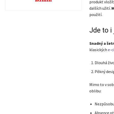
admin
produkt vložít
dalších užití.
M
použití.
Jde to i 
Snadný a šetr
klasických
e-c
Dlouhá živ
Pěkný desi
Mimo to v sobě
oblibu:
Nezpůsobuj
Absence ot