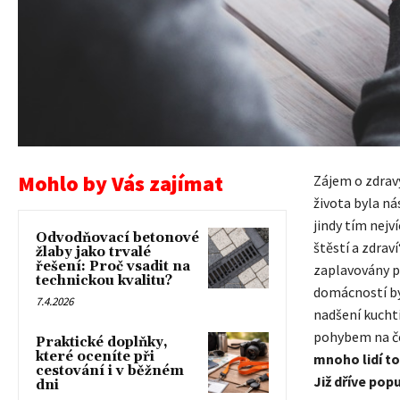
Mohlo by Vás zajímat
Zájem o zdravý
života byla n
jindy tím nej
Odvodňovací betonové
štěstí a zdrav
žlaby jako trvalé
řešení: Proč vsadit na
zaplavovány p
technickou kvalitu?
domácností byl
7.4.2026
nadšení kuchtí
pohybem na če
Praktické doplňky,
které oceníte při
mnoho lidí t
cestování i v běžném
Již dříve pop
dni