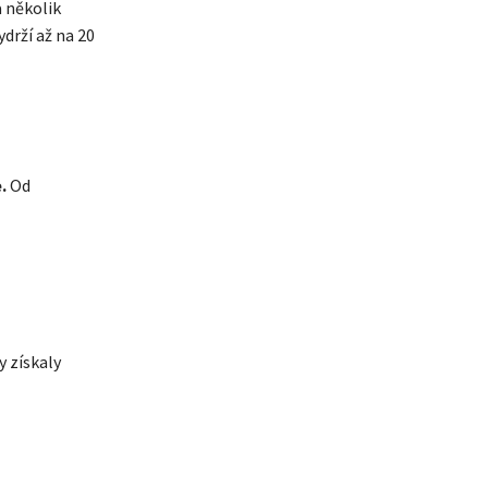
a několik
ydrží až na 20
.
Od
y získaly