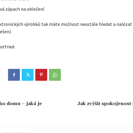
á zápach na oblečení
lektronických výrobků tak máte možnost neustále hledat a nalézat
ešení.
otfried
ho domu – jaká je
Jak zvýšit spokojenost
?