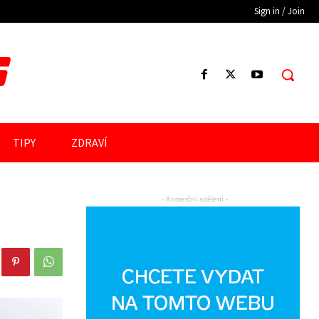
Sign in / Join
S
TIPY
ZDRAVÍ
- Komerční sdělení -