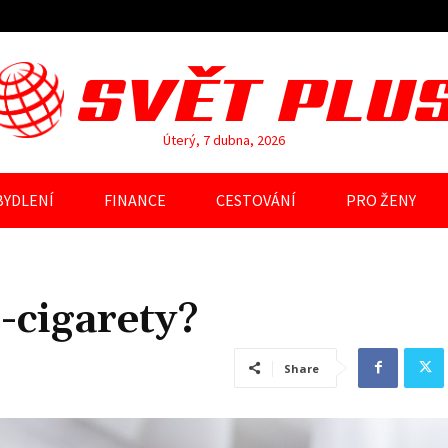
SVĚT PLU
Úterý, 7 dubna, 2026
BYDLENÍ
FINANCE
CESTOVÁNÍ
PRO ŽENY
-cigarety?
Share