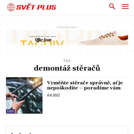
SVĚT PLUS
- Advertisement -
TAG
demontáž stěračů
Vyměňte stěrače správně, ať je
nepoškodíte – poradíme vám
6.6.2022
TIPY