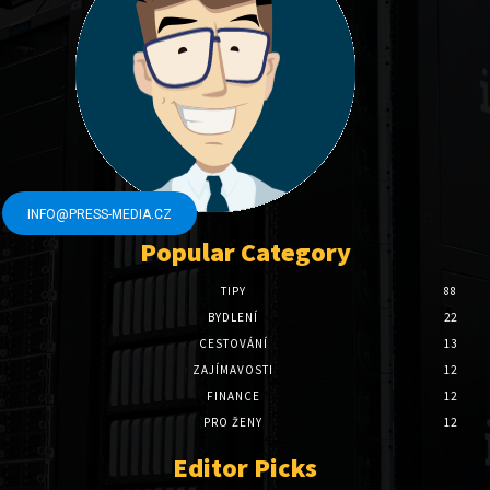
INFO@PRESS-MEDIA.CZ
Popular Category
TIPY
88
BYDLENÍ
22
CESTOVÁNÍ
13
ZAJÍMAVOSTI
12
FINANCE
12
PRO ŽENY
12
Editor Picks