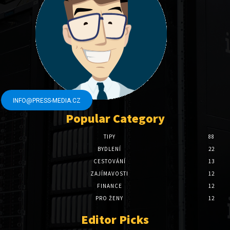
INFO@PRESS-MEDIA.CZ
Popular Category
TIPY
88
BYDLENÍ
22
CESTOVÁNÍ
13
ZAJÍMAVOSTI
12
FINANCE
12
PRO ŽENY
12
Editor Picks