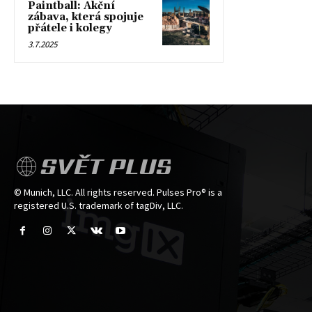
Paintball: Akční
zábava, která spojuje
přátele i kolegy
3.7.2025
SVĚT PLUS
© Munich, LLC. All rights reserved. Pulses Pro® is a
registered U.S. trademark of tagDiv, LLC.