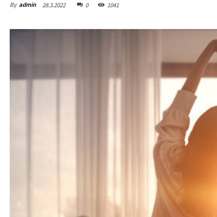
By
admin
28.3.2022
0
1041