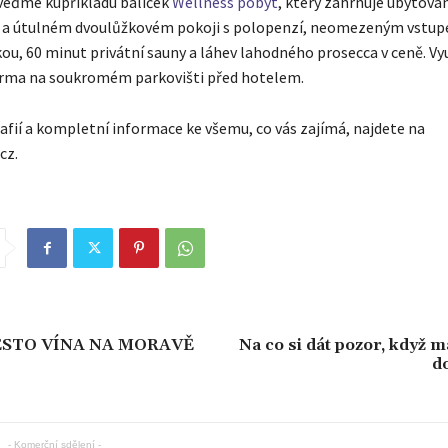
veďme kupříkladu balíček
Wellness pobyt
, který zahrnuje ubytová
 a útulném dvoulůžkovém pokoji s polopenzí, neomezeným vstu
kou, 60 minut privátní sauny a láhev lahodného prosecca v ceně. V
rma na soukromém parkovišti před hotelem.
fií a kompletní informace ke všemu, co vás zajímá, najdete na
cz.
ĚSTO VÍNA NA MORAVĚ
Na co si dát pozor, když m
d
- Komerční sdělení -