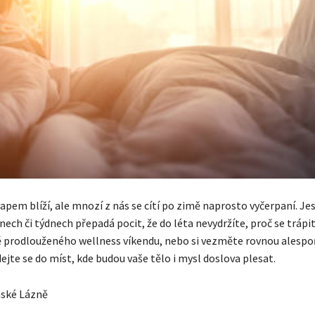
vapem blíží, ale mnozí z nás se cítí po zimě naprosto vyčerpaní. Jes
nech či týdnech přepadá pocit, že do léta nevydržíte, proč se trápit
ě prodlouženého wellness víkendu, nebo si vezměte rovnou alespo
ejte se do míst, kde budou vaše tělo i mysl doslova plesat.
nské Lázně