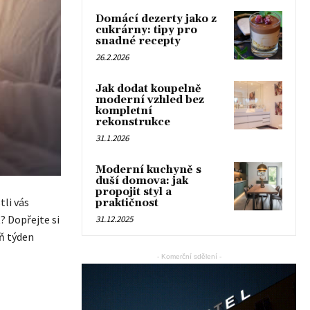
Domácí dezerty jako z
cukrárny: tipy pro
snadné recepty
26.2.2026
Jak dodat koupelně
moderní vzhled bez
kompletní
rekonstrukce
31.1.2026
Moderní kuchyně s
duší domova: jak
propojit styl a
tli vás
praktičnost
? Dopřejte si
31.12.2025
ň týden
- Komerční sdělení -