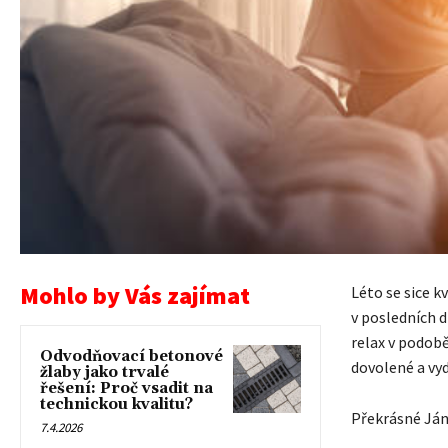
Mohlo by Vás zajímat
Léto se sice k
v posledních d
relax v podob
Odvodňovací betonové
dovolené a vyd
žlaby jako trvalé
řešení: Proč vsadit na
technickou kvalitu?
Překrásné Já
7.4.2026