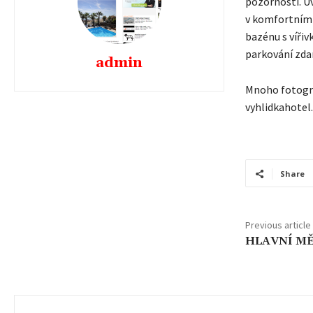
pozornosti. U
v komfortním
bazénu s vířiv
parkování zda
admin
Mnoho fotogra
vyhlidkahotel.
Share
Previous article
HLAVNÍ M