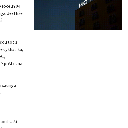
v roce 1904
a. Jestliže
í
jsou totiž
e cyklistiku,
EC,
aké poštovna
í sauny a
.
nout vaší