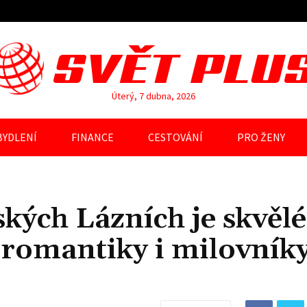
SVĚT PLU
Úterý, 7 dubna, 2026
BYDLENÍ
FINANCE
CESTOVÁNÍ
PRO ŽENY
kých Lázních je skvělé
 romantiky i milovník