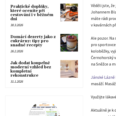
Věděli jste, ž
Praktické doplňky,
které oceníte při
Johannem Blas
cestování i v běžném
máte rádi pro
dni
v kavárnách př
30.3.2026
Domácí dezerty jako z
Ale pozor. Na s
cukrárny: tipy pro
pro sportovce j
snadné recepty
koloběžky, vyj
26.2.2026
Černohorský v
Jak dodat koupelně
na Sněžce a mn
moderní vzhled bez
kompletní
rekonstrukce
Jánské Lázně
31.1.2026
masáží. Masáž
Využijte lákav
Aktuálně je k 