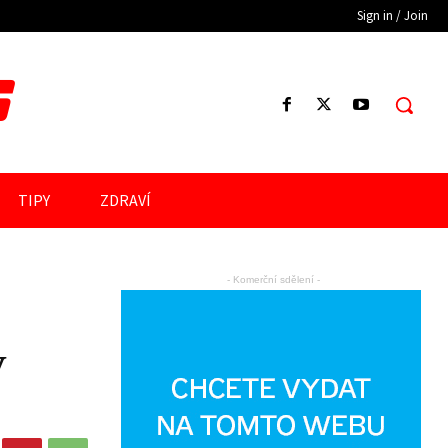
Sign in / Join
S
TIPY
ZDRAVÍ
- Komerční sdělení -
y