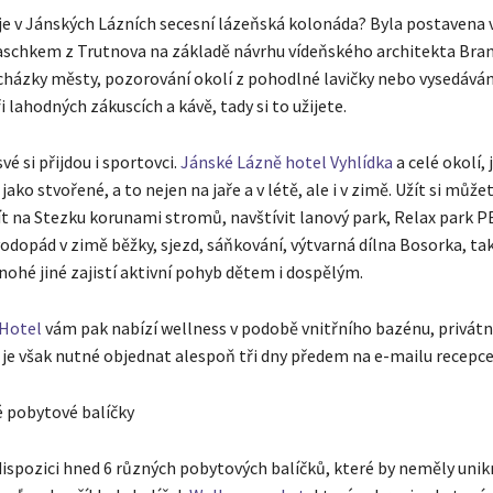
e je v Jánských Lázních secesní lázeňská kolonáda? Byla postavena 
chkem z Trutnova na základě návrhu vídeňského architekta Brang
cházky městy, pozorování okolí z pohodlné lavičky nebo vysedáván
i lahodných zákuscích a kávě, tady si to užijete.
vé si přijdou i sportovci.
Jánské Lázně hotel Vyhlídka
a celé okolí, 
ako stvořené, a to nejen na jaře a v létě, ale i v zimě. Užít si můžet
ít na Stezku korunami stromů, navštívit lanový park, Relax park P
odopád v zimě běžky, sjezd, sáňkování, výtvarná dílna Bosorka, t
ohé jiné zajistí aktivní pohyb dětem i dospělým.
 Hotel
vám pak nabízí wellness v podobě vnitřního bazénu, privátn
 je však nutné objednat alespoň tři dny předem na e-mailu recepce
é pobytové balíčky
dispozici hned 6 různých pobytových balíčků, které by neměly unik