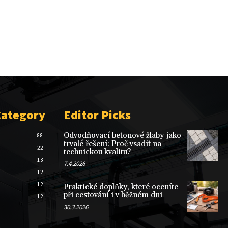
Category
Editor Picks
Odvodňovací betonové žlaby jako
88
trvalé řešení: Proč vsadit na
22
technickou kvalitu?
13
7.4.2026
12
12
Praktické doplňky, které oceníte
při cestování i v běžném dni
12
30.3.2026