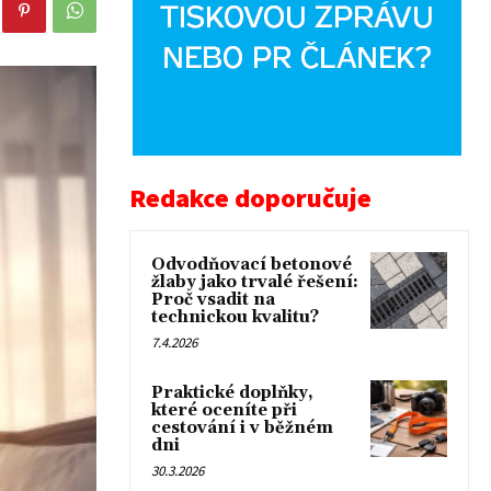
Redakce doporučuje
Odvodňovací betonové
žlaby jako trvalé řešení:
Proč vsadit na
technickou kvalitu?
7.4.2026
Praktické doplňky,
které oceníte při
cestování i v běžném
dni
30.3.2026