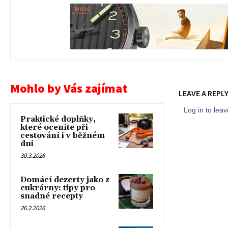
Mohlo by Vás zajímat
LEAVE A REPL
Log in to le
Praktické doplňky,
které oceníte při
cestování i v běžném
dni
30.3.2026
Domácí dezerty jako z
cukrárny: tipy pro
snadné recepty
26.2.2026