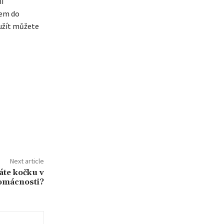
ní
pem do
yužít můžete
Next article
áte kočku v
omácnosti?