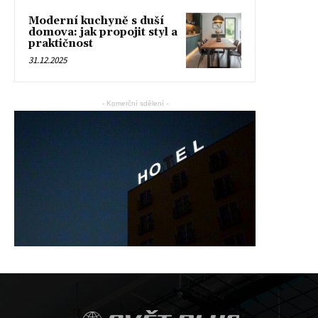
Moderní kuchyně s duší
domova: jak propojit styl a
praktičnost
31.12.2025
- Komerční sdělení -