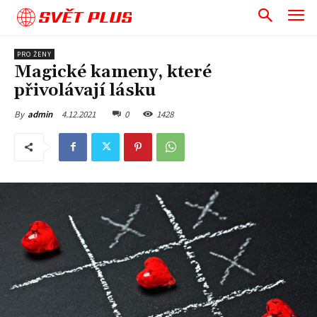
SVĚT PLUS
PRO ŽENY
Magické kameny, které
přivolávají lásku
4.12.2021
0
1428
By
admin