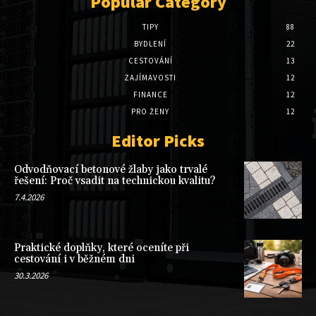
Popular Category
TIPY
88
BYDLENÍ
22
CESTOVÁNÍ
13
ZAJÍMAVOSTI
12
FINANCE
12
PRO ŽENY
12
Editor Picks
Odvodňovací betonové žlaby jako trvalé
řešení: Proč vsadit na technickou kvalitu?
7.4.2026
Praktické doplňky, které oceníte při
cestování i v běžném dni
30.3.2026