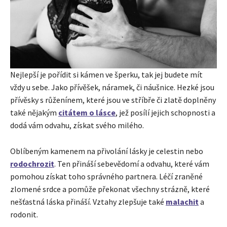
Nejlepší je pořídit si kámen ve šperku, tak jej budete mít
vždy u sebe. Jako přívěšek, náramek, či náušnice. Hezké jsou
přívěsky s růženínem, které jsou ve stříbře či zlatě doplněny
také nějakým
citátem o lásce
, jež posílí jejich schopnosti a
dodá vám odvahu, získat svého milého.
Oblíbeným kamenem na přivolání lásky je celestin nebo
rodochrozit
. Ten přináší sebevědomí a odvahu, které vám
pomohou získat toho správného partnera. Léčí zraněné
zlomené srdce a pomůže překonat všechny strázně, které
nešťastná láska přináší. Vztahy zlepšuje také
malachit
a
rodonit.