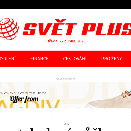
SVĚT PLU
Středa, 22 dubna, 2026
BYDLENÍ
FINANCE
CESTOVÁNÍ
PRO ŽENY
- Advertisement -
TAG