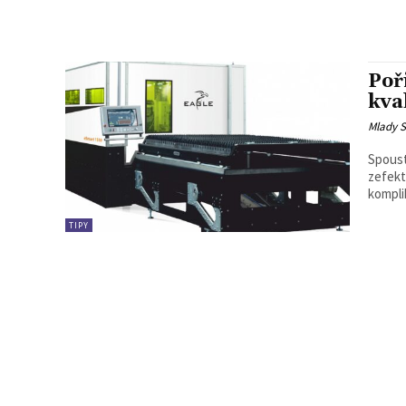
Poř
kval
Mlady S
Spousta
zefekti
kompli
TIPY