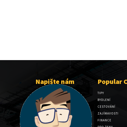
Napište nám
Popular 
TIPY
BYDLENÍ
CESTOVÁNÍ
ZAJÍMAVOSTI
FINANCE
PRO ŽENY