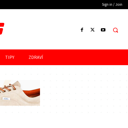
Sign in / Join
S
TIPY
ZDRAVÍ