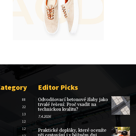
Category
Editor Picks
Odvodňovací betonové žlaby jako
88
trvalé řešení: Proč vsadit na
22
technickou kvalitu?
13
7.4.2026
12
12
Praktické doplňky, které oceníte
při cestování i v běžném dni
12