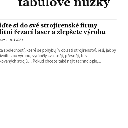
tabulové nůžky
iďte si do své strojírenské firmy
itní řezací laser a zlepšete výrobu
vet
-
31.3.2023
 společností, které se pohybují v oblasti strojírenství, řeší, jak by
vnili svou výrobu, vyráběly kvalitněji, přesněji, bez
kovaných strojů… Pokud chcete také najít technologie,...