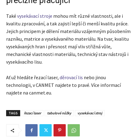
precizně pracující
Také
vysekávací stroje
mohou mít různé vlastnosti, ale i
kvalitu zpracování, a tak zajistí lepší či menší kvalitu práce.
Jejich principem je dělení materiálu vzájemným působením
razníku, matrice a vysekávaného materiálu. Na tvar, kvalitu
vysekávaných hran i přesnost mají vliv střižná vůle,
mechanické vlastnosti materiálu, technický stav nástrojů i
vysekávacího lisu.
Ať už hledáte řezací laser,
děrovací lis
nebo jinou
technologii, v CANMET najdete to pravé. Více informací
najdete na canmet.eu.
TAGS
řezací laser
tabulové nůžky
vysekávací stroj