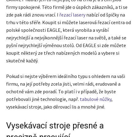
firmy spokojené. Této firmě jde o úspěch zákazníků, a ti se
zde pak rádi znovu vrací. I
řezací lasery
nabízí od špičky na
trhu v této sféře. Koupit si můžete laserová řezací centra od
polské společnosti EAGLE, která vyrobila a vyrábí
nejrychlejší a nejvýkonnější řezací laser na světě, a také se
pyšní nejrychlejší výměnou stolů. Od EAGLE si zde můžete
koupit některý ze třech nabízených modelů a vybere si
skutečně každý.
Pokud si nejste výběrem ideálního typu s ohledem na vaši
firmu, na její potřeby zcela jisti, velmi rádi, erudovaně a
ochotně vám zde poradí. To platí i v případě, že byste
potřebovali jiné technologie, např.
tabulové nůžky
,
vysekávací stroje, jako děrovací lis a mnohé jiné.
Vysekávací stroje přesné a