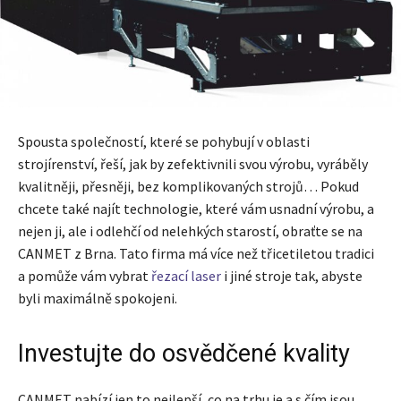
Spousta společností, které se pohybují v oblasti
strojírenství, řeší, jak by zefektivnili svou výrobu, vyráběly
kvalitněji, přesněji, bez komplikovaných strojů… Pokud
chcete také najít technologie, které vám usnadní výrobu, a
nejen ji, ale i odlehčí od nelehkých starostí, obraťte se na
CANMET z Brna. Tato firma má více než třicetiletou tradici
a pomůže vám vybrat
řezací laser
i jiné stroje tak, abyste
byli maximálně spokojeni.
Investujte do osvědčené kvality
CANMET nabízí jen to nejlepší, co na trhu je a s čím jsou