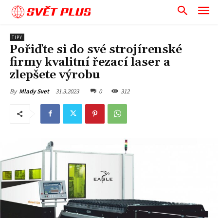
SVĚT PLUS
TIPY
Pořiďte si do své strojírenské
firmy kvalitní řezací laser a
zlepšete výrobu
31.3.2023
0
312
By
Mlady Svet