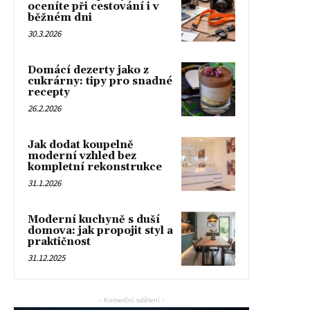
oceníte při cestování i v
běžném dni
30.3.2026
Domácí dezerty jako z
cukrárny: tipy pro snadné
recepty
26.2.2026
Jak dodat koupelně
moderní vzhled bez
kompletní rekonstrukce
31.1.2026
Moderní kuchyně s duší
domova: jak propojit styl a
praktičnost
31.12.2025
- Komerční sdělení -