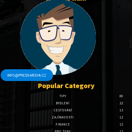
INFO@PRESS-MEDIA.CZ
Popular Category
TIPY
88
BYDLENÍ
22
CESTOVÁNÍ
13
ZAJÍMAVOSTI
12
FINANCE
12
PRO ŽENY
12