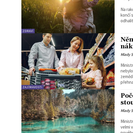
Na rak
končí 
odhalit.
ZDRAVÍ
Něm
nák
Mlady S
Minist
nebylo
zemědě
přehna
ZAJÍMAVOSTI
Poč
sto
Mlady S
Ministr
velmi 
nového