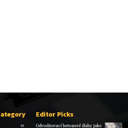
Category
Editor Picks
Odvodňovací betonové žlaby jako
88