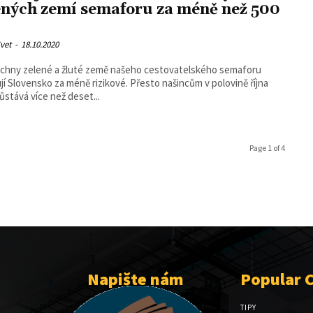
ených zemí semaforu za méně než 500
vet
-
18.10.2020
chny zelené a žluté země našeho cestovatelského semaforu
jí Slovensko za méně rizikové. Přesto našincům v polovině října
ůstává více než deset...
Page 1 of 4
Napište nám
Popular 
TIPY