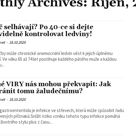
hly Archives: Říjen,
 selhávají? Po 40-ce si dejte
videlně kontrolovat ledviny!
vet
-
18.10.2020
čby může chronické onemocnění ledvin vést k jejich úplnému
í. Ve věku 65 až 74 let postihuje každého pátého muže a každou
...
iné VIRY nás mohou překvapit: Jak
ránit tomu žaludečnímu?
vet
-
18.10.2020
 gastroenteritida je infekce ve střevech, která může způsobit řadu
emných příznaků.Snížit riziko vzniku tohoto typu infekce pomáhá
ivotního stylu plus z času...