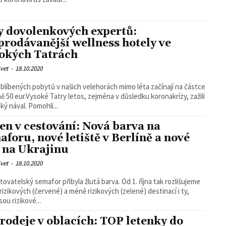
y dovolenkových expertů:
prodávanější wellness hotely ve
okých Tatrách
vet
-
18.10.2020
blíbených pobytů v našich velehorách mimo léta začínají na částce
ně 50 eur.Vysoké Tatry letos, zejména v důsledku koronakrízy, zažili
ý nával. Pomohli...
en v cestování: Nová barva na
aforu, nové letiště v Berlíně a nové
y na Ukrajinu
vet
-
18.10.2020
ovatelský semafor přibyla žlutá barva. Od 1. října tak rozlišujeme
izikových (červené) a méně rizikových (zelené) destinací i ty,
sou rizikové...
rodeje v oblacích: TOP letenky do