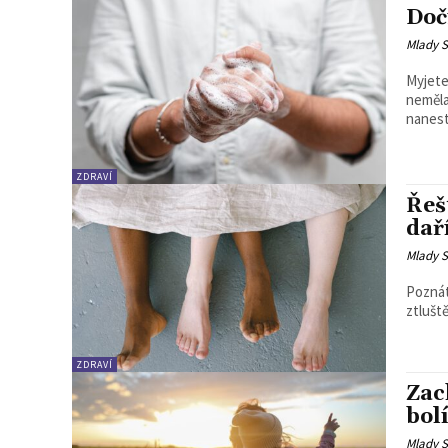
Doči
Mlady S
Myjete
neměla 
nanest
ZDRAVÍ
Řeš
daří
Mlady S
Poznáte
ztlušt
ZDRAVÍ
Zac
bol
Mlady S