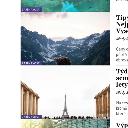
ZAJÍMAVOSTI
Tip
Nej
Vys
Mlady S
Ceny o
přibliž
obrovsk
ZAJÍMAVOSTI
Týd
sem
let
Mlady S
Na cest
kromě r
které j
ZAJÍMAVOSTI
Výp