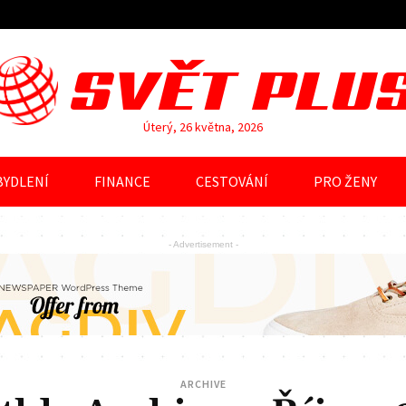
SVĚT PLU
Úterý, 26 května, 2026
BYDLENÍ
FINANCE
CESTOVÁNÍ
PRO ŽENY
- Advertisement -
ARCHIVE