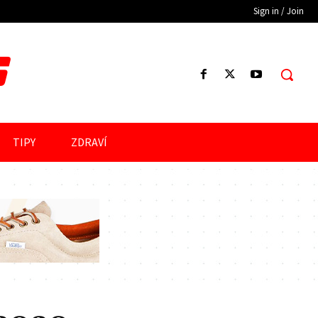
Sign in / Join
S
TIPY
ZDRAVÍ