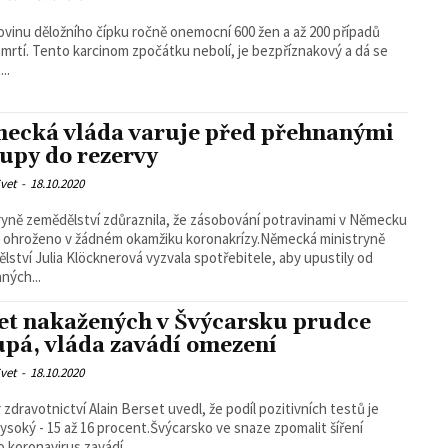
ovinu děložního čípku ročně onemocní 600 žen a až 200 případů
smrtí. Tento karcinom zpočátku nebolí, je bezpříznakový a dá se
..
ecká vláda varuje před přehnanými
upy do rezervy
vet
-
18.10.2020
ryně zemědělství zdůraznila, že zásobování potravinami v Německu
 ohroženo v žádném okamžiku koronakrízy.Německá ministryně
lství Julia Klöcknerová vyzvala spotřebitele, aby upustily od
ných...
et nakažených v Švýcarsku prudce
upá, vláda zavádí omezení
vet
-
18.10.2020
 zdravotnictví Alain Berset uvedl, že podíl pozitivních testů je
vysoký - 15 až 16 procent.Švýcarsko ve snaze zpomalit šíření
 koronavirus zavádí...