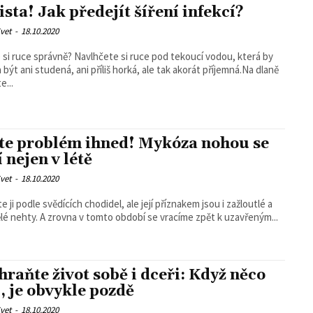
sta! Jak předejít šíření infekcí?
vet
-
18.10.2020
 si ruce správně? Navlhčete si ruce pod tekoucí vodou, která by
být ani studená, ani příliš horká, ale tak akorát příjemná.Na dlaně
e...
te problém ihned! Mykóza nohou se
 nejen v létě
vet
-
18.10.2020
 ji podle svědících chodidel, ale její příznakem jsou i zažloutlé a
ělé nehty. A zrovna v tomto období se vracíme zpět k uzavřeným...
hraňte život sobě i dceři: Když něco
í, je obvykle pozdě
vet
-
18.10.2020