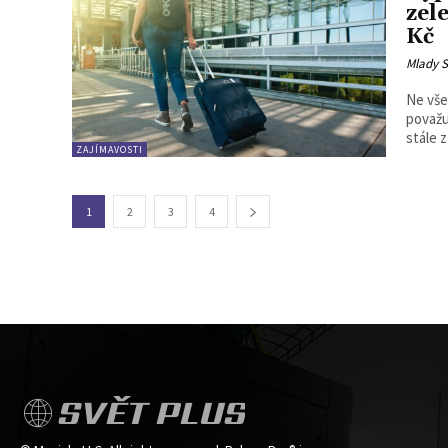
zel
Kč
Mlady S
Ne vše
považu
stále z
ZAJÍMAVOSTI
1
2
3
4
SVĚT PLUS