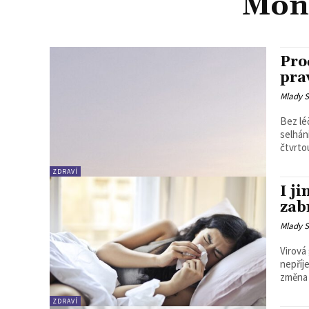
Mont
Proč
pra
Mlady S
Bez lé
selhán
čtvrtou
ZDRAVÍ
I j
zab
Mlady S
Virová
nepříj
změna ž
ZDRAVÍ