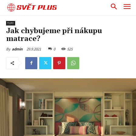
SVĚT PLUS
TIPY
Jak chybujeme při nákupu
matrace?
29.9.2021
0
525
By
admin