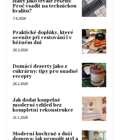
žlaby jako trvalé řešení:
Proč vsadit na technickou
kvalitu?
7.4.2026
Praktické doplňky, které
oceníte při cestování i v
běžném dni
30.3.2026
Domácí dezerty jako z
cukrárny: tipy pro snadné
recepty
26.2.2026
Jak dodat koupelně
moderní vzhled bez
kompletní rekonstrukce
31.1.2026
Moderní kuchyně s duší
domova: jak propojit styl a