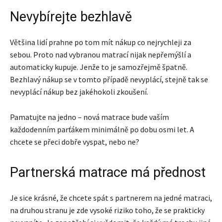
Nevybírejte bezhlavě
Většina lidí prahne po tom mít nákup co nejrychleji za
sebou. Proto nad vybranou matrací nijak nepřemýšlí a
automaticky kupuje. Jenže to je samozřejmě špatně.
Bezhlavý nákup se v tomto případě nevyplácí, stejně tak se
nevyplácí nákup bez jakéhokoli zkoušení.
Pamatujte na jedno – nová matrace bude vaším
každodenním parťákem minimálně po dobu osmi let. A
chcete se přeci dobře vyspat, nebo ne?
Partnerská matrace má přednost
Je sice krásné, že chcete spát s partnerem na jedné matraci,
na druhou stranu je zde vysoké riziko toho, že se prakticky