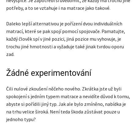
nevyspíte. Je zapotřebí si uvědomit, že každý má trochu jiné
potřeby, a to se vztahuje i na matrace jako takové.
Daleko lepší alternativou je pořízení dvou individuálních
matrací, které se pak spojí pomocí spojovače. Pamatujte,
každý člověk spí v jiné pozici, jiná pozice mu vyhovuje, je
trochu jiné hmotnosti a vyžaduje také jinak tvrdou oporu
zad.
Žádné experimentování
Čili nulové zkoušení něčeho nového. Zkrátka jste už byli
spokojení s jedním typem matrace a nevidíte důvod k tomu,
abyste si pořídili jiný typ. Jak ale bylo zmíněno, nabídka je
na trhu velice široká. Není teda škoda zůstávat pouze u
jednoho typu?