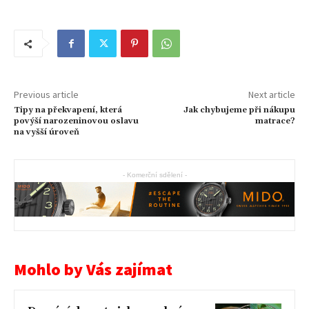
Previous article
Next article
Tipy na překvapení, která
Jak chybujeme při nákupu
povýší narozeninovou oslavu
matrace?
na vyšší úroveň
- Komerční sdělení -
Mohlo by Vás zajímat