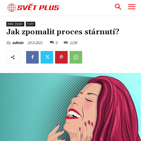
SVĚT PLUS
PRO ŽENY
TIPY
Jak zpomalit proces stárnutí?
29.9.2021
0
1236
By
admin