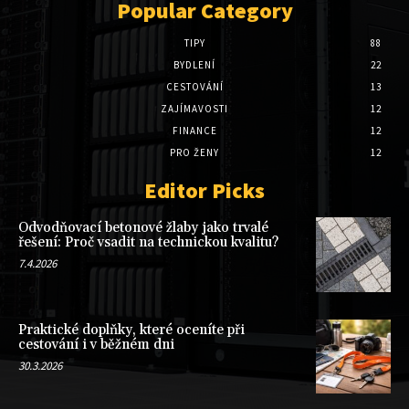
Popular Category
TIPY
88
BYDLENÍ
22
CESTOVÁNÍ
13
ZAJÍMAVOSTI
12
FINANCE
12
PRO ŽENY
12
Editor Picks
Odvodňovací betonové žlaby jako trvalé
řešení: Proč vsadit na technickou kvalitu?
7.4.2026
Praktické doplňky, které oceníte při
cestování i v běžném dni
30.3.2026