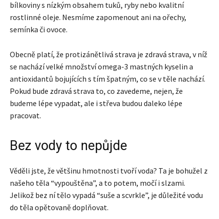
bílkoviny s nízkým obsahem tuků, ryby nebo kvalitní
rostlinné oleje. Nesmíme zapomenout ani na ořechy,
semínka či ovoce.
Obecně platí, že protizánětlivá strava je zdravá strava, v níž
se nachází velké množství omega-3 mastných kyselin a
antioxidantů bojujících s tím špatným, co se v těle nachází.
Pokud bude zdravá strava to, co zavedeme, nejen, že
budeme lépe vypadat, ale i střeva budou daleko lépe
pracovat.
Bez vody to nepůjde
Věděli jste, že většinu hmotnosti tvoří voda? Ta je bohužel z
našeho těla “vypouštěna”, a to potem, močí i slzami.
Jelikož bez ní tělo vypadá “suše a scvrkle”, je důležité vodu
do těla opětovaně doplňovat.