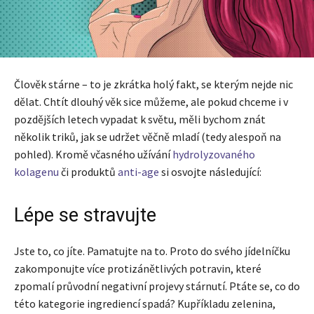
Člověk stárne – to je zkrátka holý fakt, se kterým nejde nic
dělat. Chtít dlouhý věk sice můžeme, ale pokud chceme i v
pozdějších letech vypadat k světu, měli bychom znát
několik triků, jak se udržet věčně mladí (tedy alespoň na
pohled). Kromě včasného užívání
hydrolyzovaného
kolagenu
či produktů
anti-age
si osvojte následující:
Lépe se stravujte
Jste to, co jíte. Pamatujte na to. Proto do svého jídelníčku
zakomponujte více protizánětlivých potravin, které
zpomalí průvodní negativní projevy stárnutí. Ptáte se, co do
této kategorie ingrediencí spadá? Kupříkladu zelenina,