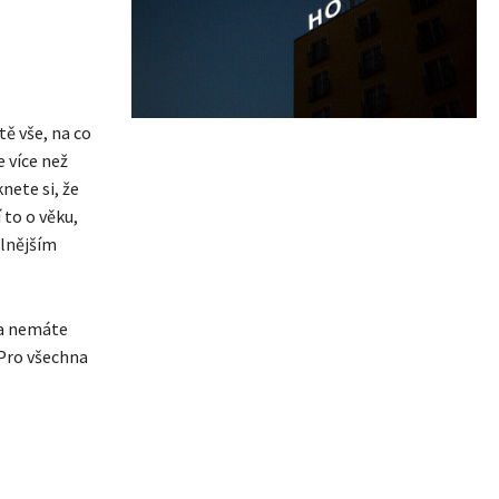
tě vše, na co
e více než
nete si, že
 to o věku,
ilnějším
vna nemáte
 Pro všechna