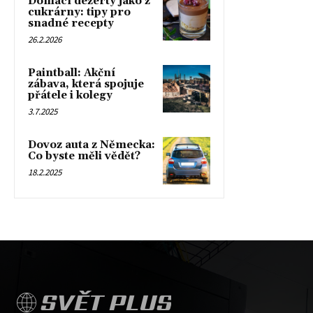
Domácí dezerty jako z
cukrárny: tipy pro
snadné recepty
26.2.2026
Paintball: Akční
zábava, která spojuje
přátele i kolegy
3.7.2025
Dovoz auta z Německa:
Co byste měli vědět?
18.2.2025
SVĚT PLUS