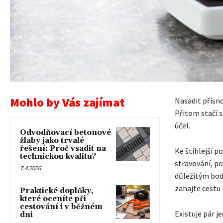
Mohlo by Vás zajímat
Nasadit přísno
Přitom stačí s
účel.
Odvodňovací betonové
žlaby jako trvalé
řešení: Proč vsadit na
Ke štíhlejší p
technickou kvalitu?
stravování, po
7.4.2026
důležitým bode
zahajte cestu 
Praktické doplňky,
které oceníte při
cestování i v běžném
Existuje pár j
dni