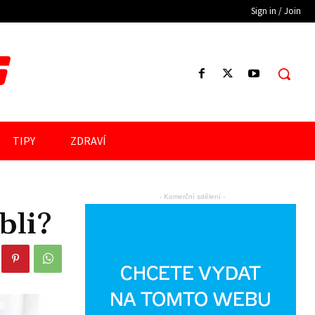
Sign in / Join
S
TIPY
ZDRAVÍ
- Komerční sdělení -
bli?