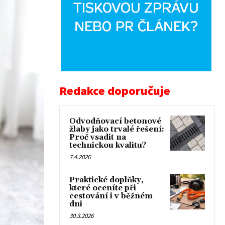
Redakce doporučuje
Odvodňovací betonové
žlaby jako trvalé řešení:
Proč vsadit na
technickou kvalitu?
7.4.2026
Praktické doplňky,
které oceníte při
cestování i v běžném
dni
30.3.2026