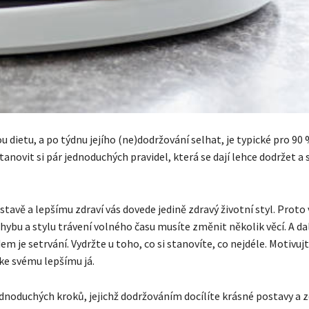
u dietu, a po týdnu jejího (ne)dodržování selhat, je typické pro 90
tanovit si pár jednoduchých pravidel, která se dají lehce dodržet a 
ostavě a lepšímu zdraví vás dovede jedině zdravý životní styl. Proto
hybu a stylu trávení volného času musíte změnit několik věcí. A d
m je setrvání. Vydržte u toho, co si stanovíte, co nejdéle. Motivujt
ke svému lepšímu já.
ednoduchých kroků, jejichž dodržováním docílíte krásné postavy a 