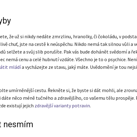
hyby
jete, že už si nikdy nedáte zmrzlinu, hranolky, či čokoládu, v podsta
ivě chuť, jste na cestě k neúspěchu. Nikdo nemá tak silnou vůli a v
dů selžete a svůj slib porušíte. Pak vás bude dohánět svědomí a řek
ec nemá cenu a celé hubnutí vzdáte. Všechno je to o psychice. Není
rátit mládí
a vycházejte ze stavu, jaký máte. Uvědomění je tou nejs
lte umírněnější cestu. Řekněte si, že byste si dát mohli, ale zro
 si dáte něco méně tučného a zdravějšího, co vašemu tělu prospěje.
zde existují jejich
zdravější varianty potravin
.
st nesmím