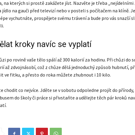
a, na kterých si prostě zakážete jíst. Nazvěte je třeba „nejídelními
ídlo na gauči před televizí nebo v posteli s počítačem na klíně. J
i lépe vychutnáte, prospějete svému trávení a bude pro vás snazší s
li.
lat kroky navíc se vyplatí
zi po rovině vaše tělo spálí až 300 kalorií za hodinu. Při chůzi do 
ií až zdvojnásobí, což z chůze dělá jednoduchý způsob hubnutí, př
t ve fitku, a přesto do roka můžete zhubnout i 10 kilo.
e chodit co nejvíce. Jděte se v sobotu odpoledne projít do přírody,
usem do školy či práce si přivstaňte a udělejte těch pár kroků naví
atí.