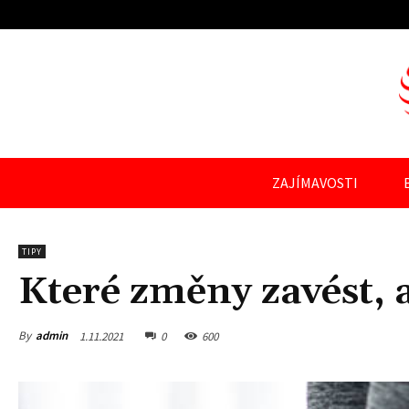
ZAJÍMAVOSTI
TIPY
Které změny zavést, 
By
admin
1.11.2021
0
600