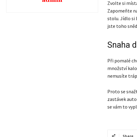
admin
Zvolte si míst
Zapomeňte na j
stolu. Jídlo s
jste toho sněd
Snaha dě
Při pomalé chů
množství kalor
nemusíte trápi
Proto se snažt
zastávek autob
se vám to vypl
Share