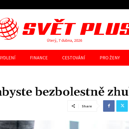
SVĚT PLU
Úterý, 7 dubna, 2026
BYDLENÍ
FINANCE
CESTOVÁNÍ
PRO ŽENY
abyste bezbolestně zhu
Share