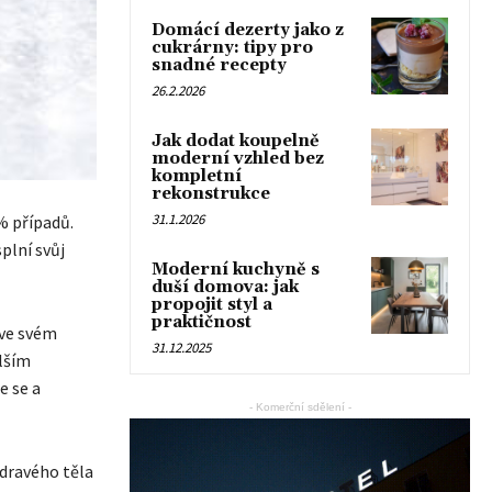
Domácí dezerty jako z
cukrárny: tipy pro
snadné recepty
26.2.2026
Jak dodat koupelně
moderní vzhled bez
kompletní
rekonstrukce
31.1.2026
 % případů.
splní svůj
Moderní kuchyně s
duší domova: jak
propojit styl a
praktičnost
 ve svém
31.12.2025
alším
e se a
- Komerční sdělení -
zdravého těla