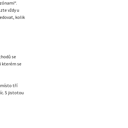
 zónami“.
ezte vždy u
ledovat, kolik
schodů se
i kterém se
 místo tří
c. S jistotou