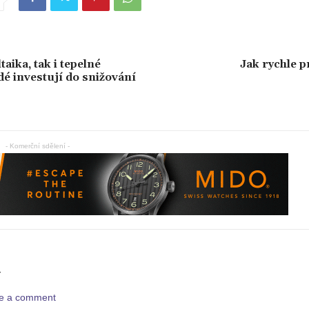
taika, tak i tepelné
Jak rychle 
dé investují do snižování
- Komerční sdělení -
Y
ave a comment