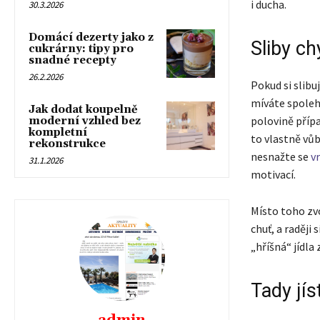
i ducha.
30.3.2026
Domácí dezerty jako z
Sliby c
cukrárny: tipy pro
snadné recepty
26.2.2026
Pokud si slibu
míváte spolehl
Jak dodat koupelně
polovině přípa
moderní vzhled bez
kompletní
to vlastně vůb
rekonstrukce
nesnažte se
v
31.1.2026
motivací.
Místo toho zvo
chuť, a raději
„hříšná“ jídla 
Tady jí