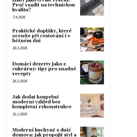
žlaby jako trvalé řešení:
Proč vsadit na technickou
kvalitu?
7.4.2026
Praktické doplňky, které
oceníte při cestování i v
běžném dni
30.3.2026
Domácí dezerty jako z
cukrárny: tipy pro snadné
recepty
26.2.2026
Jak dodat koupelně
moderní vzhled bez
kompletní rekonstrukce
31.1.2026
Moderní kuchyně s duší
domova: jak propojit styl a