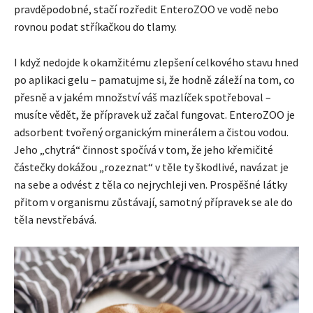
pravděpodobné, stačí rozředit EnteroZOO ve vodě nebo
rovnou podat stříkačkou do tlamy.
I když nedojde k okamžitému zlepšení celkového stavu hned
po aplikaci gelu – pamatujme si, že hodně záleží na tom, co
přesně a v jakém množství váš mazlíček spotřeboval –
musíte vědět, že přípravek už začal fungovat. EnteroZOO je
adsorbent tvořený organickým minerálem a čistou vodou.
Jeho „chytrá“ činnost spočívá v tom, že jeho křemičité
částečky dokážou „rozeznat“ v těle ty škodlivé, navázat je
na sebe a odvést z těla co nejrychleji ven. Prospěšné látky
přitom v organismu zůstávají, samotný přípravek se ale do
těla nevstřebává.