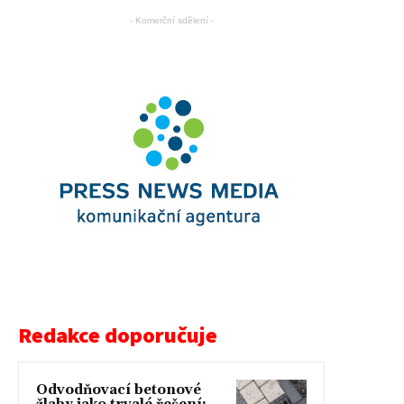
- Komerční sdělení -
Redakce doporučuje
Odvodňovací betonové