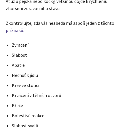
Ať už u pejska nebo kočky, většinou dojde k rychlému
zhoršení zdravotního stavu.
Zkontrolujte, zda váš nezbeda má aspoň jeden z těchto
příznaků:
Zvracení
Slabost
Apatie
Nechuť k jídlu
Krev ve stolici
Krvácení z tělních otvorů
Křeče
Bolestivé reakce
Slabost svalů