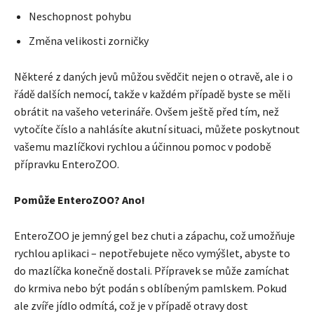
Neschopnost pohybu
Změna velikosti zorničky
Některé z daných jevů můžou svědčit nejen o otravě, ale i o
řádě dalších nemocí, takže v každém případě byste se měli
obrátit na vašeho veterináře. Ovšem ještě před tím, než
vytočíte číslo a nahlásíte akutní situaci, můžete poskytnout
vašemu mazlíčkovi rychlou a účinnou pomoc v podobě
přípravku EnteroZOO.
Pomůže EnteroZOO? Ano!
EnteroZOO je jemný gel bez chuti a zápachu, což umožňuje
rychlou aplikaci – nepotřebujete něco vymýšlet, abyste to
do mazlíčka konečně dostali. Přípravek se může zamíchat
do krmiva nebo být podán s oblíbeným pamlskem. Pokud
ale zvíře jídlo odmítá, což je v případě otravy dost