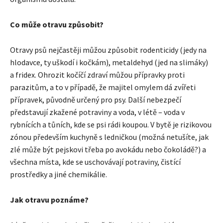
Co může otravu způsobit?
Otravy psů nejčastěji můžou způsobit rodenticidy (jedy na
hlodavce, ty uškodí i kočkám), metaldehyd (jed na slimáky)
a fridex. Ohrozit kočíčí zdraví můžou přípravky proti
parazitům, a to v případě, že majitel omylem dá zvířeti
přípravek, původně určený pro psy. Další nebezpečí
představují zkažené potraviny a voda, v létě – voda v
rybnících a tůních, kde se psi rádi koupou. V bytě je rizikovou
zónou především kuchyně s ledničkou (možná netušíte, jak
zlé může být pejskovi třeba po avokádu nebo čokoládě?) a
všechna místa, kde se uschovávají potraviny, čistící
prostředky a jiné chemikálie.
Jak otravu poznáme?