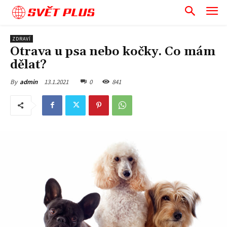
SVĚT PLUS
ZDRAVÍ
Otrava u psa nebo kočky. Co mám
dělat?
13.1.2021
0
841
By
admin