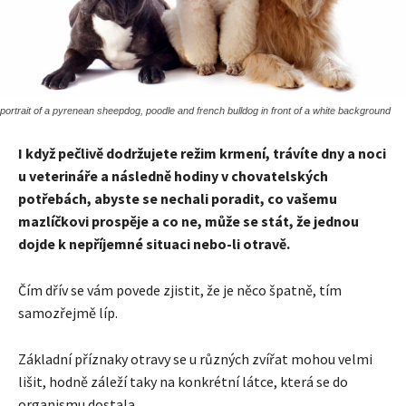
portrait of a pyrenean sheepdog, poodle and french bulldog in front of a white background
I když pečlivě dodržujete režim krmení, trávíte dny a noci
u veterináře a následně hodiny v chovatelských
potřebách, abyste se nechali poradit, co vašemu
mazlíčkovi prospěje a co ne, může se stát, že jednou
dojde k nepříjemné situaci nebo-li otravě.
Čím dřív se vám povede zjistit, že je něco špatně, tím
samozřejmě líp.
Základní příznaky otravy se u různých zvířat mohou velmi
lišit, hodně záleží taky na konkrétní látce, která se do
organismu dostala.