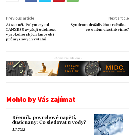
Previous article
Next article
Ať se točí. Polymery od
Syndrom dráždivého tračníku –
LANXESS zvyšují odolnost
co o něm vlastně víme?
vysokohorských lanovek i
průmyslových výtahů
- Komerční sdělení -
Mohlo by Vás zajímat
Křemík, povrchové napětí,
dusičnany: Co sledovat u vody?
1.7.2022