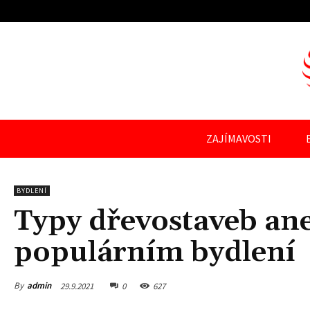
ZAJÍMAVOSTI
BYDLENÍ
Typy dřevostaveb ane
populárním bydlení
By
admin
29.9.2021
0
627