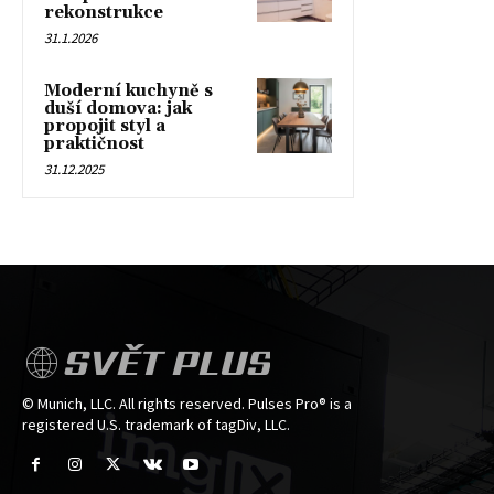
rekonstrukce
31.1.2026
Moderní kuchyně s
duší domova: jak
propojit styl a
praktičnost
31.12.2025
SVĚT PLUS
© Munich, LLC. All rights reserved. Pulses Pro® is a
registered U.S. trademark of tagDiv, LLC.