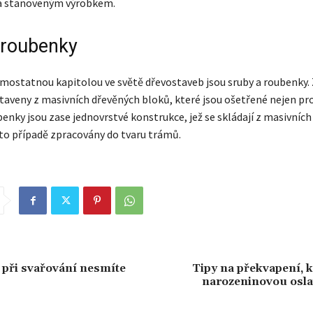
na stanoveným výrobkem.
 roubenky
ostatnou kapitolou ve světě dřevostaveb jsou sruby a roubenky.
taveny z masivních dřevěných bloků, které jsou ošetřené nejen pro
nky jsou zase jednovrstvé konstrukce, jež se skládají z masivních 
mto případě zpracovány do tvaru trámů.
é při svařování nesmíte
Tipy na překvapení, k
narozeninovou osla