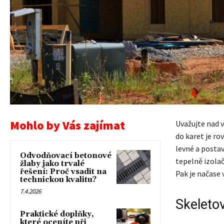
Mohlo by Vás zajímat
Uvažujte nad 
do karet je r
levné a postav
Odvodňovací betonové
tepelně izolač
žlaby jako trvalé
řešení: Proč vsadit na
Pak je načase 
technickou kvalitu?
7.4.2026
Skeleto
Praktické doplňky,
které oceníte při