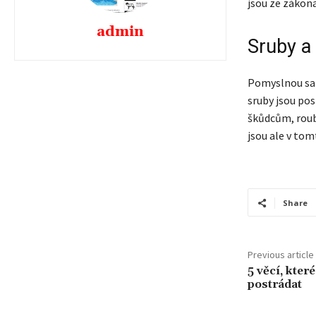
jsou ze záko
admin
Sruby a
Pomyslnou sam
sruby jsou pos
škůdcům, roube
jsou ale v to
Share
Previous article
5 věcí, kter
postrádat