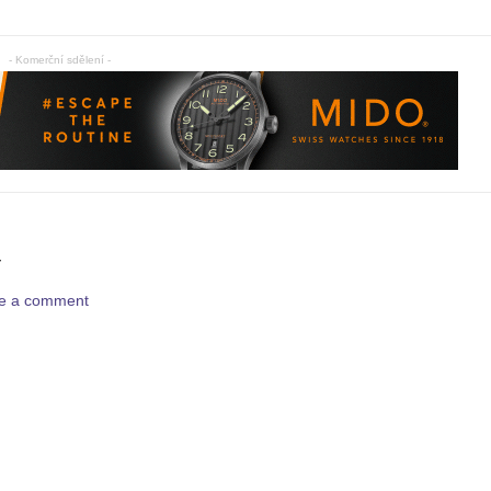
- Komerční sdělení -
Y
ave a comment