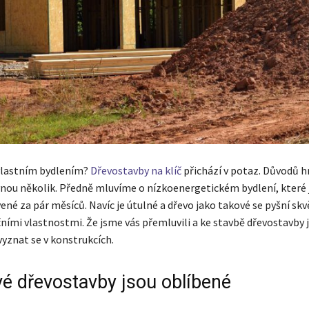
vlastním bydlením?
Dřevostavby na klíč
přichází v potaz. Důvodů h
ovnou několik. Předně mluvíme o nízkoenergetickém bydlení, které 
ené za pár měsíců. Navíc je útulné a dřevo jako takové se pyšní sk
ními vlastnostmi. Že jsme vás přemluvili a ke stavbě dřevostavby j
vyznat se v konstrukcích.
vé dřevostavby jsou oblíbené