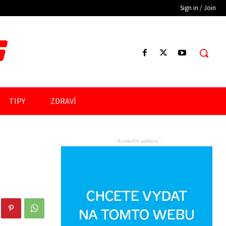
Sign in / Join
S
TIPY
ZDRAVÍ
- Komerční sdělení -