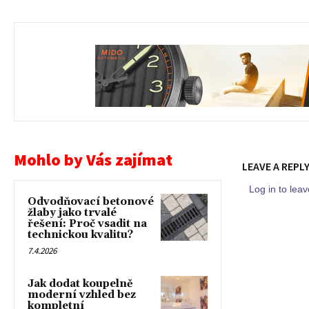
Mohlo by Vás zajímat
LEAVE A REPL
Log in to le
Odvodňovací betonové
žlaby jako trvalé
řešení: Proč vsadit na
technickou kvalitu?
7.4.2026
Jak dodat koupelně
moderní vzhled bez
kompletní