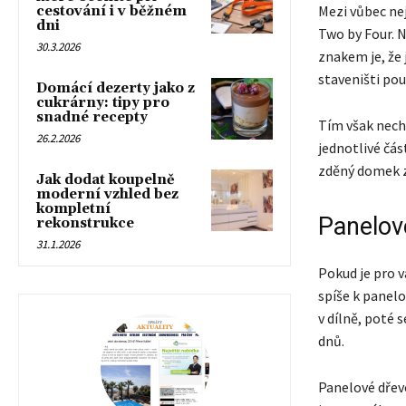
Mezi vůbec nej
cestování i v běžném
dni
Two by Four. 
30.3.2026
znakem je, že 
staveništi po
Domácí dezerty jako z
cukrárny: tipy pro
snadné recepty
Tím však nechc
26.2.2026
jednotlivé čás
zděný domek z
Jak dodat koupelně
moderní vzhled bez
kompletní
Panelové
rekonstrukce
31.1.2026
Pokud je pro v
spíše k panel
v dílně, poté 
dnů.
Panelové dřevo