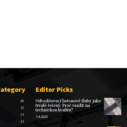
Category
Editor Picks
Odvodňovací betonové žlaby jako
88
trvalé řešení: Proč vsadit na
22
technickou kvalitu?
13
7.4.2026
12