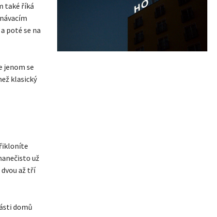
m také říká
oznávacím
 a poté se na
ce jenom se
než klasický
řikloníte
nanečisto už
 dvou až tří
části domů