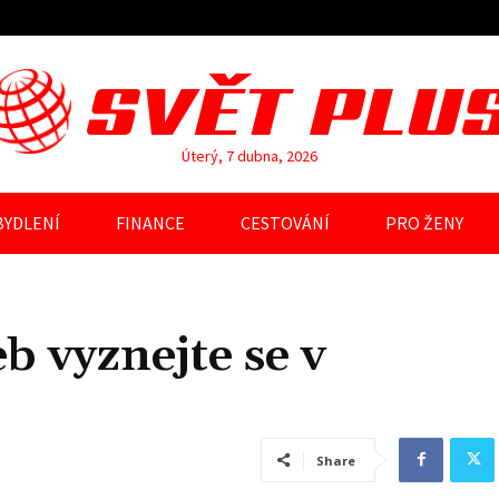
SVĚT PLU
Úterý, 7 dubna, 2026
BYDLENÍ
FINANCE
CESTOVÁNÍ
PRO ŽENY
b vyznejte se v
Share