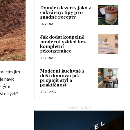
Domácí dezerty jako z
cukrárny: tipy pro
snadné recepty
26.2.2026
Jak dodat koupelně
moderní vzhled bez
kompletní
rekonstrukce
31.1.2026
Moderní kuchyně s
rajícím jim
duší domova: jak
je navíc
propojit styl a
praktičnost
vělými
31.12.2025
ste kývli?
- Komerční sdělení -