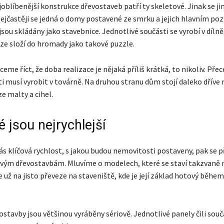
oblíbenější konstrukce dřevostaveb patří ty skeletové. Jinak se ji
Nejčastěji se jedná o domy postavené ze smrku a jejich hlavním p
jsou skládány jako stavebnice. Jednotlivé součásti se vyrobí v dílně
uze složí do hromady jako takové puzzle.
eme říct, že doba realizace je nějaká příliš krátká, to nikoliv. Pře
ti musí vyrobit v továrně. Na druhou stranu dům stojí daleko dříve 
e malty a cihel.
 jsou nejrychlejší
ás klíčová rychlost, s jakou budou nemovitosti postaveny, pak se p
ovým dřevostavbám. Mluvíme o modelech, které se staví takzvaně 
se už na jisto převeze na staveniště, kde je její základ hotový během
stavby jsou většinou vyráběny sériově. Jednotlivé panely čili sou