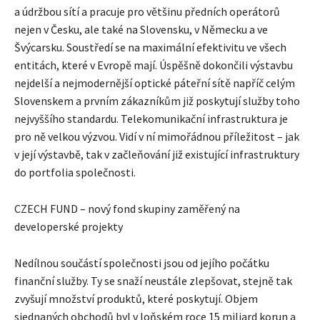
a údržbou sítí a pracuje pro většinu předních operátorů
nejen v Česku, ale také na Slovensku, v Německu a ve
Švýcarsku. Soustředí se na maximální efektivitu ve všech
entitách, které v Evropě mají. Úspěšně dokončili výstavbu
nejdelší a nejmodernější optické páteřní sítě napříč celým
Slovenskem a prvním zákazníkům již poskytují služby toho
nejvyššího standardu. Telekomunikační infrastruktura je
pro ně velkou výzvou. Vidí v ní mimořádnou příležitost – jak
v její výstavbě, tak v začleňování již existující infrastruktury
do portfolia společnosti.
CZECH FUND – nový fond skupiny zaměřený na
developerské projekty
Nedílnou součástí společnosti jsou od jejího počátku
finanční služby. Ty se snaží neustále zlepšovat, stejně tak
zvyšují množství produktů, které poskytují. Objem
sjednaných obchodů byl v loňském roce 15 miliard korun a