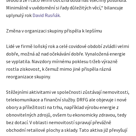
Minimálně v uvědomění si řady důležitých věcí,“ bilancuje
uplynulý rok
David Rusňák
.
Změna v organizaci skupiny přispěla k lepšímu
Lidé ve firmě loňský rok a celé covidové období zvládli velmi
dobře, možná až nad očekávání dobře. Vynaložená energie
se vyplatila. Navzdory mírnému poklesu tržeb výrazně
rostla ziskovost, k čemuž mimo jiné přispěla rázná
reorganizace skupiny.
Stěžejními aktivitami ve společnosti zůstávají nemovitosti,
telekomunikace a finanční služby. DRFG ale objevuje i nové
obory a příležitosti na trhu, například výrobu energie z
obnovitelných zdrojů, ovšem tu ekonomicky zdravou, tedy
bez dotací. V oblasti nemovitostí spravují převážně
obchodní retailové plochy a sklady. Tato aktiva již převyšují