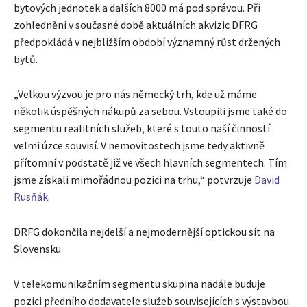
bytových jednotek a dalších 8000 má pod správou. Při
zohlednění v současné době aktuálních akvizic DFRG
předpokládá v nejbližším období významný růst držených
bytů.
„Velkou výzvou je pro nás německý trh, kde už máme
několik úspěšných nákupů za sebou. Vstoupili jsme také do
segmentu realitních služeb, které s touto naší činností
velmi úzce souvisí. V nemovitostech jsme tedy aktivně
přítomní v podstatě již ve všech hlavních segmentech. Tím
jsme získali mimořádnou pozici na trhu,“ potvrzuje
David
Rusňák
.
DRFG dokončila nejdelší a nejmodernější optickou sít na
Slovensku
V telekomunikačním segmentu skupina nadále buduje
pozici předního dodavatele služeb souvisejících s výstavbou