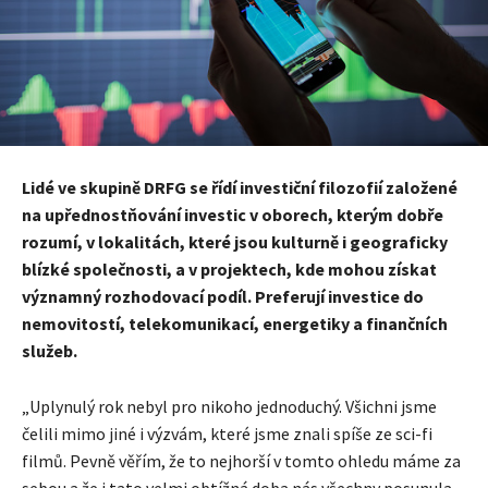
Lidé ve skupině DRFG se řídí investiční filozofií založené
na upřednostňování investic v oborech, kterým dobře
rozumí, v lokalitách, které jsou kulturně i geograficky
blízké společnosti, a v projektech, kde mohou získat
významný rozhodovací podíl. Preferují investice do
nemovitostí, telekomunikací, energetiky a finančních
služeb.
„Uplynulý rok nebyl pro nikoho jednoduchý. Všichni jsme
čelili mimo jiné i výzvám, které jsme znali spíše ze sci-fi
filmů. Pevně věřím, že to nejhorší v tomto ohledu máme za
sebou a že i tato velmi obtížná doba nás všechny posunula.