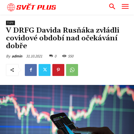
SVĚT PLUS
TIPY
V DRFG Davida Rusňáka zvládli
covidové období nad očekávání
dobře
31.10.2021
0
550
By
admin