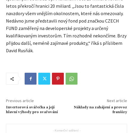
letos překročí hranici 20 miliard. „Jsou to fantastická čísla
navzdory všem vnějším okolnostem, které nás omezovaly.
Nedávno jsme představili nový fond pod značkou CZECH
FUND zaměřený na developerské projekty a určený
kvalifikovaným investorům. Tím rozhodně nekončíme. Brzy
přijdou další, neméně zajímavé produkty,“ říká s příslibem
David Rusňák.
Previous article
Next article
Invertorová svářečka a její
Náklady na zahájení a provoz
hlavní výhody pro svařování
franšízy
- Komerční sdělení -