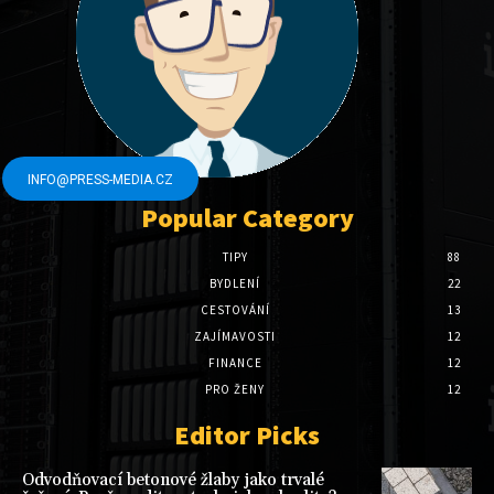
INFO@PRESS-MEDIA.CZ
Popular Category
TIPY
88
BYDLENÍ
22
CESTOVÁNÍ
13
ZAJÍMAVOSTI
12
FINANCE
12
PRO ŽENY
12
Editor Picks
Odvodňovací betonové žlaby jako trvalé