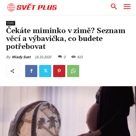
SVĚT PLUS
TIPY
Čekáte miminko v zimě? Seznam
věcí a výbavička, co budete
potřebovat
18.10.2020
0
815
By
Mlady Svet