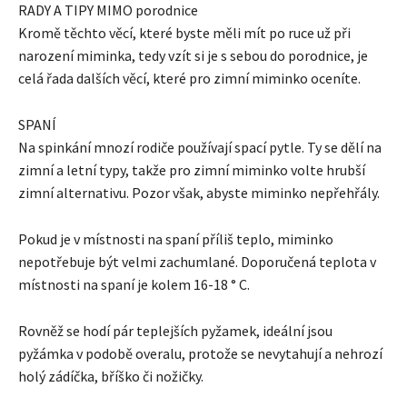
RADY A TIPY MIMO porodnice
Kromě těchto věcí, které byste měli mít po ruce už při
narození miminka, tedy vzít si je s sebou do porodnice, je
celá řada dalších věcí, které pro zimní miminko oceníte.
SPANÍ
Na spinkání mnozí rodiče používají spací pytle. Ty se dělí na
zimní a letní typy, takže pro zimní miminko volte hrubší
zimní alternativu. Pozor však, abyste miminko nepřehřály.
Pokud je v místnosti na spaní příliš teplo, miminko
nepotřebuje být velmi zachumlané. Doporučená teplota v
místnosti na spaní je kolem 16-18 ° C.
Rovněž se hodí pár teplejších pyžamek, ideální jsou
pyžámka v podobě overalu, protože se nevytahují a nehrozí
holý zádíčka, bříško či nožičky.