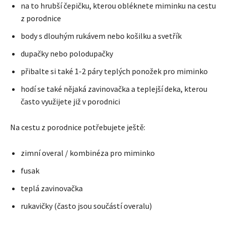
na to hrubší čepičku, kterou obléknete miminku na cestu
z porodnice
body s dlouhým rukávem nebo košilku a svetřík
dupačky nebo polodupačky
přibalte si také 1-2 páry teplých ponožek pro miminko
hodí se také nějaká zavinovačka a teplejší deka, kterou
často využijete již v porodnici
Na cestu z porodnice potřebujete ještě:
zimní overal / kombinéza pro miminko
fusak
teplá zavinovačka
rukavičky (často jsou součástí overalu)