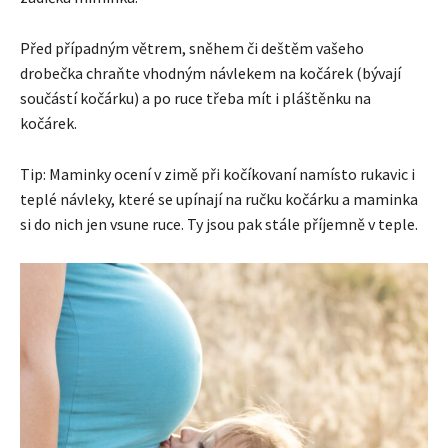
Před případným větrem, sněhem či deštěm vašeho
drobečka chraňte vhodným návlekem na kočárek (bývají
součástí kočárku) a po ruce třeba mít i pláštěnku na
kočárek.
Tip: Maminky ocení v zimě při kočíkovaní namísto rukavic i
teplé návleky, které se upínají na ručku kočárku a maminka
si do nich jen vsune ruce. Ty jsou pak stále příjemně v teple.