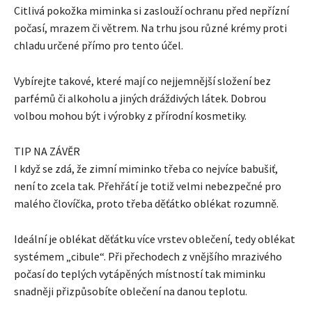
Citlivá pokožka miminka si zaslouží ochranu před nepřízní
počasí, mrazem či větrem. Na trhu jsou různé krémy proti
chladu určené přímo pro tento účel.
Vybírejte takové, které mají co nejjemnější složení bez
parfémů či alkoholu a jiných dráždivých látek. Dobrou
volbou mohou být i výrobky z přírodní kosmetiky.
TIP NA ZÁVĚR
I když se zdá, že zimní miminko třeba co nejvíce babušiť,
není to zcela tak. Přehřátí je totiž velmi nebezpečné pro
malého človíčka, proto třeba děťátko oblékat rozumně.
Ideální je oblékat děťátku více vrstev oblečení, tedy oblékat
systémem „cibule“. Při přechodech z vnějšího mrazivého
počasí do teplých vytápěných místností tak miminku
snadněji přizpůsobíte oblečení na danou teplotu.