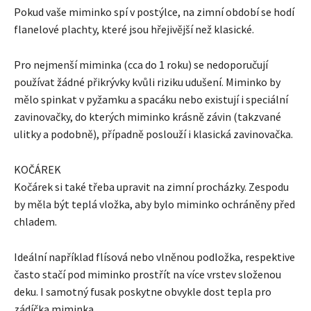
Pokud vaše miminko spí v postýlce, na zimní období se hodí
flanelové plachty, které jsou hřejivější než klasické.
Pro nejmenší miminka (cca do 1 roku) se nedoporučují
používat žádné přikrývky kvůli riziku udušení. Miminko by
mělo spinkat v pyžamku a spacáku nebo existují i ​​speciální
zavinovačky, do kterých miminko krásně závin (takzvané
ulitky a podobně), případně poslouží i klasická zavinovačka.
KOČÁREK
Kočárek si také třeba upravit na zimní procházky. Zespodu
by měla být teplá vložka, aby bylo miminko ochráněny před
chladem.
Ideální například flísová nebo vlněnou podložka, respektive
často stačí pod miminko prostřít na více vrstev složenou
deku. I samotný fusak poskytne obvykle dost tepla pro
zádíčka miminka.