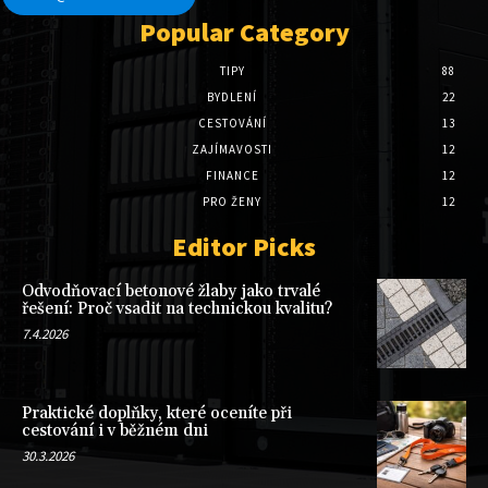
Popular Category
TIPY
88
BYDLENÍ
22
CESTOVÁNÍ
13
ZAJÍMAVOSTI
12
FINANCE
12
PRO ŽENY
12
Editor Picks
Odvodňovací betonové žlaby jako trvalé
řešení: Proč vsadit na technickou kvalitu?
7.4.2026
Praktické doplňky, které oceníte při
cestování i v běžném dni
30.3.2026