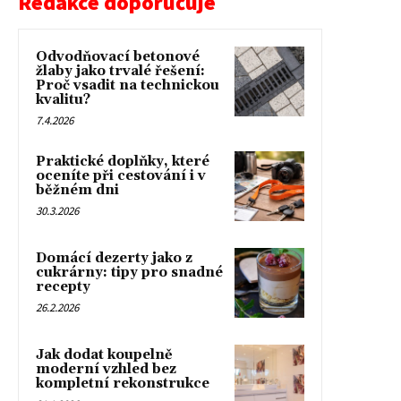
Redakce doporučuje
Odvodňovací betonové
žlaby jako trvalé řešení:
Proč vsadit na technickou
kvalitu?
7.4.2026
Praktické doplňky, které
oceníte při cestování i v
běžném dni
30.3.2026
Domácí dezerty jako z
cukrárny: tipy pro snadné
recepty
26.2.2026
Jak dodat koupelně
moderní vzhled bez
kompletní rekonstrukce