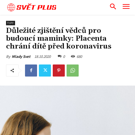
SVĚT PLUS
TIPY
Důležité zjištění vědců pro
budoucí maminky: Placenta
chrání dítě před koronavirus
18.10.2020
0
680
By
Mlady Svet