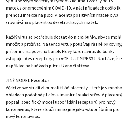
Spolu se svým vědeckým týmem zkoumali vzorky od 15
matek s onemocněním COVID-19, v pěti případech došlo ik
přenosu infekce na plod. Placenta pozitivních matek byla
srovnávána s placentou deseti zdravých matek.
Každý virus se potřebuje dostat do nitra buňky, aby se mohl
množit a prožívat. Na tento vstup používají různé bílkoviny,
přítomné na povrchu buněk. Nový koronavirus do buňky
vstupuje přes receptory pro ACE-2 a TMPRSS2. Nacházejí se
například na buňkách plicní tkáně či střeva.
JINÝ MODEL Receptor
Vědci ve své studii zkoumali tkáň placenty, které je v mnoha
ohledech podobné plicím a imunitní reakci střev. V placentě
popsali specifický model uspořádání receptorů pro nový
koronavirus, které slouží mimo jiné jako vstupní brána pro
nový koronavirus.