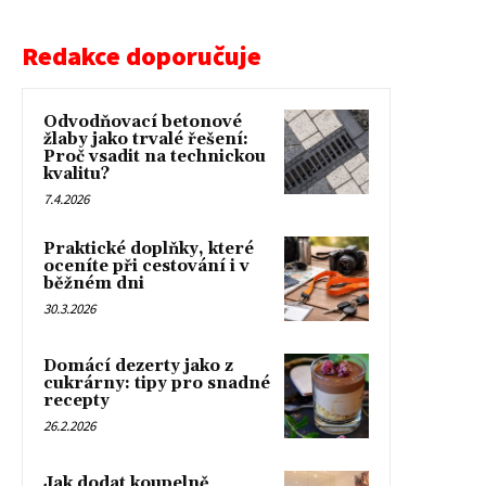
Redakce doporučuje
Odvodňovací betonové
žlaby jako trvalé řešení:
Proč vsadit na technickou
kvalitu?
7.4.2026
Praktické doplňky, které
oceníte při cestování i v
běžném dni
30.3.2026
Domácí dezerty jako z
cukrárny: tipy pro snadné
recepty
26.2.2026
Jak dodat koupelně