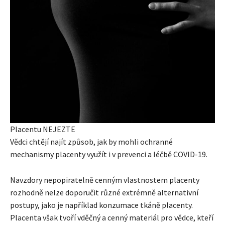
Placentu NEJEZTE
Vědci chtějí najít způsob, jak by mohli ochranné
mechanismy placenty využít i v prevenci a léčbě COVID-19.
Navzdory nepopiratelně cenným vlastnostem placenty
rozhodně nelze doporučit různé extrémně alternativní
postupy, jako je například konzumace tkáně placenty.
Placenta však tvoří vděčný a cenný materiál pro vědce, kteří