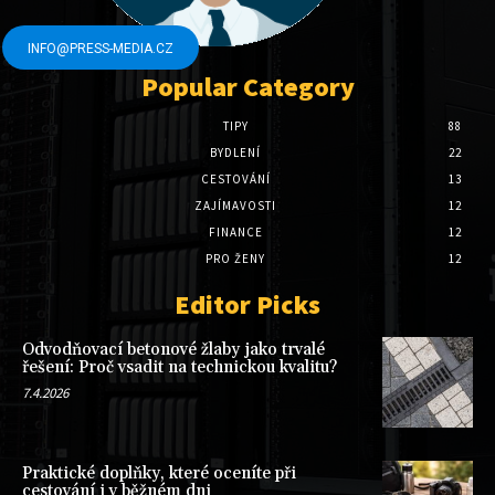
INFO@PRESS-MEDIA.CZ
Popular Category
TIPY
88
BYDLENÍ
22
CESTOVÁNÍ
13
ZAJÍMAVOSTI
12
FINANCE
12
PRO ŽENY
12
Editor Picks
Odvodňovací betonové žlaby jako trvalé
řešení: Proč vsadit na technickou kvalitu?
7.4.2026
Praktické doplňky, které oceníte při
cestování i v běžném dni