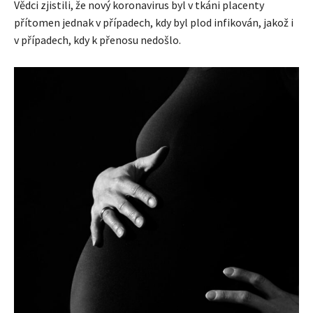
Vědci zjistili, že nový koronavirus byl v tkáni placenty
přítomen jednak v případech, kdy byl plod infikován, jakož i
v případech, kdy k přenosu nedošlo.