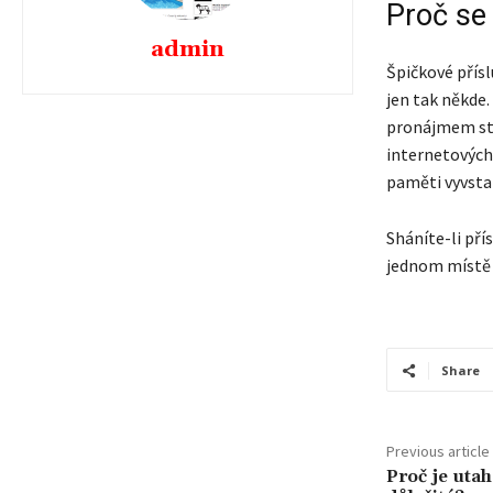
Proč se
admin
Špičkové přísl
jen tak někde.
pronájmem sta
internetových 
paměti vyvstan
Sháníte-li pří
jednom místě 
Share
Previous article
Proč je uta