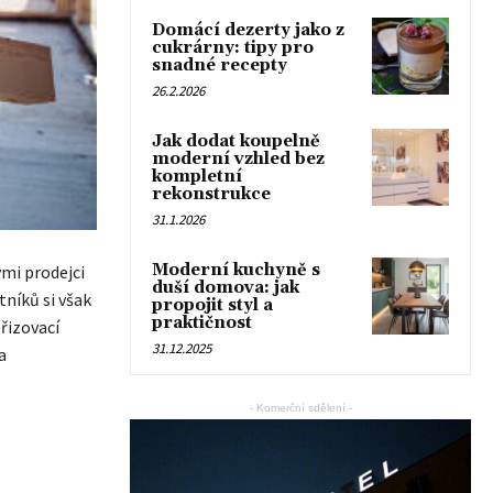
Domácí dezerty jako z
cukrárny: tipy pro
snadné recepty
26.2.2026
Jak dodat koupelně
moderní vzhled bez
kompletní
rekonstrukce
31.1.2026
Moderní kuchyně s
ými prodejci
duší domova: jak
tníků si však
propojit styl a
praktičnost
řizovací
31.12.2025
a
o
- Komerční sdělení -