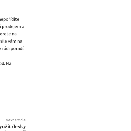
nepořídíte
vá prodejem a
berete na
kmile vám na
 rádi poradí.
od. Na
Next article
yužít desky