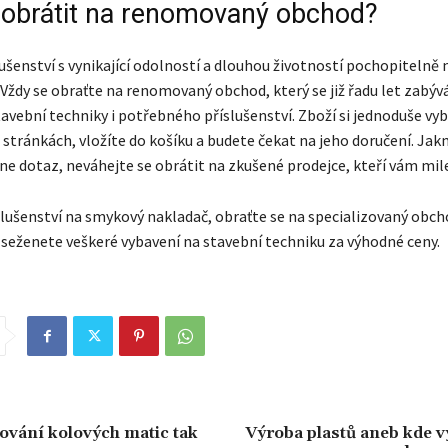
 obrátit na renomovaný obchod?
ušenství s vynikající odolností a dlouhou životností pochopitelně 
 Vždy se obraťte na renomovaný obchod, který se již řadu let zabý
vební techniky i potřebného příslušenství. Zboží si jednoduše vy
stránkách, vložíte do košíku a budete čekat na jeho doručení. Ja
e dotaz, neváhejte se obrátit na zkušené prodejce, kteří vám mile
slušenství na smykový nakladač, obraťte se na specializovaný obch
seženete veškeré vybavení na stavební techniku za výhodné ceny.
hování kolových matic tak
Výroba plastů aneb kde v