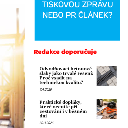
Redakce doporučuje
Odvodňovací betonové
žlaby jako trvalé řešení:
Proč vsadit na
technickou kvalitu?
7.4.2026
Praktické doplňky,
které oceníte při
cestování i v běžném
dni
30.3.2026