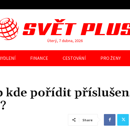
SVĚT PLU
Úterý, 7 dubna, 2026
BYDLENÍ
FINANCE
CESTOVÁNÍ
PRO ŽENY
b kde pořídit příslušen
?
Share