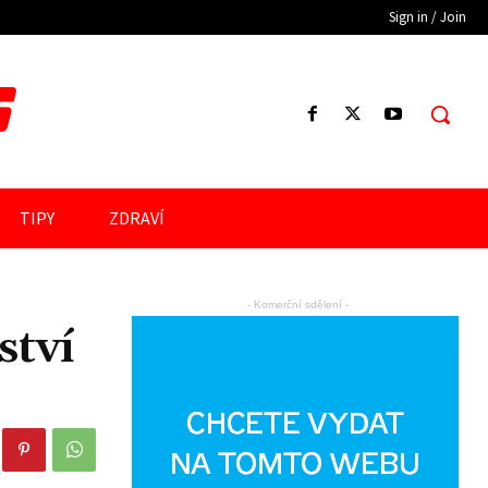
Sign in / Join
S
TIPY
ZDRAVÍ
- Komerční sdělení -
ství