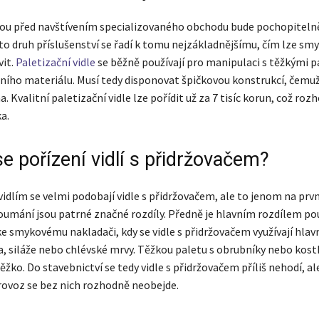
ou před navštívením specializovaného obchodu bude pochopitelně
nto druh příslušenství se řadí k tomu nejzákladnějšímu, čím lze sm
vit.
Paletizační vidle
se běžně používají pro manipulaci s těžkými 
ního materiálu. Musí tedy disponovat špičkovou konstrukcí, čemuž
a. Kvalitní paletizační vidle lze pořídit už za 7 tisíc korun, což ro
a.
se pořízení vidlí s přidržovačem?
idlím se velmi podobají vidle s přidržovačem, ale to jenom na prvn
oumání jsou patrné značné rozdíly. Předně je hlavním rozdílem pou
ke smykovému nakladači, kdy se vidle s přidržovačem využívají hlav
a, siláže nebo chlévské mrvy. Těžkou paletu s obrubníky nebo kos
ěžko. Do stavebnictví se tedy vidle s přidržovačem příliš nehodí, al
ovoz se bez nich rozhodně neobejde.