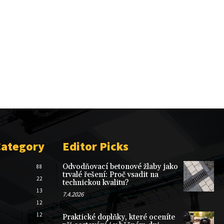
Category
Editor Picks
Odvodňovací betonové žlaby jako
88
trvalé řešení: Proč vsadit na
22
technickou kvalitu?
13
7.4.2026
12
12
Praktické doplňky, které oceníte