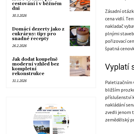
cestování i v běžném
dni
Zásadní otázk
30.3.2026
cena vidlí. Te
nakladač vyba
Domácí dezerty jako z
plnými staveb
cukrárny: tipy pro
snadné recepty
pořizovací cen
26.2.2026
špatná cenovk
Jak dodat koupelně
moderní vzhled bez
Vyplatí 
kompletní
rekonstrukce
31.1.2026
Paletizačním v
bližším prozk
příslušenství 
nakládání sen
zvedli jenom t
zemědělský pr