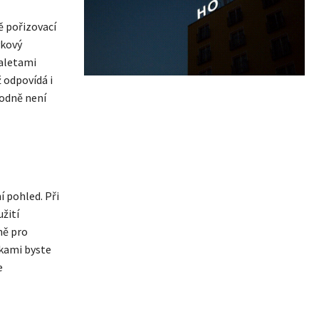
 pořizovací
ykový
paletami
 odpovídá i
zhodně není
í pohled. Při
žití
ně pro
tkami byste
e