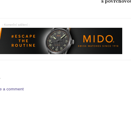
s povrchovo
- Komerční sdělení -
Y
ave a comment