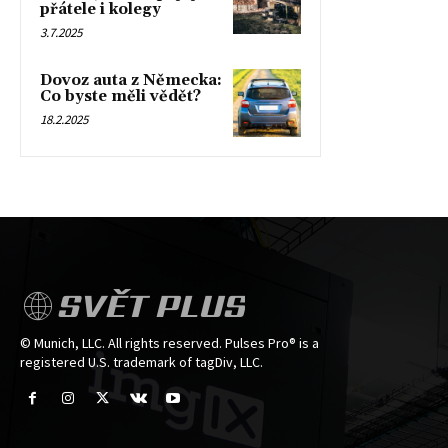
přátele i kolegy
3.7.2025
Dovoz auta z Německa:
Co byste měli vědět?
18.2.2025
SVĚT PLUS
© Munich, LLC. All rights reserved. Pulses Pro® is a
registered U.S. trademark of tagDiv, LLC.