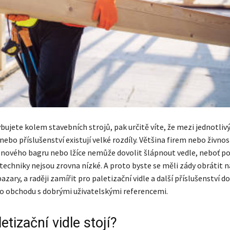
ujete kolem stavebních strojů, pak určitě víte, že mezi jednotliv
 nebo příslušenství existují velké rozdíly. Většina firem nebo živnos
í nového bagru nebo lžíce nemůže dovolit šlápnout vedle, neboť po
techniky nejsou zrovna nízké. A proto byste se měli zády obrátit n
azary, a raději zamířit pro paletizační vidle a další příslušenství d
 obchodu s dobrými uživatelskými referencemi.
letizační vidle stojí?