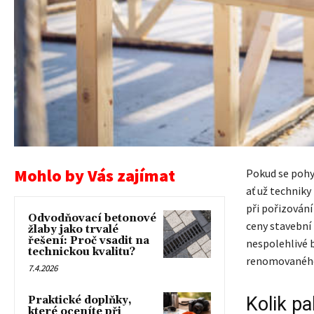
Mohlo by Vás zajímat
Pokud se pohyb
ať už techniky
při pořizován
Odvodňovací betonové
ceny stavební 
žlaby jako trvalé
řešení: Proč vsadit na
nespolehlivé b
technickou kvalitu?
renomovaného
7.4.2026
Kolik pa
Praktické doplňky,
které oceníte při