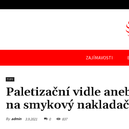
ZAJÍMAVOSTI
TIPY
Paletizační vidle ane
na smykový nakladač
By
admin
3.9.2021
0
837