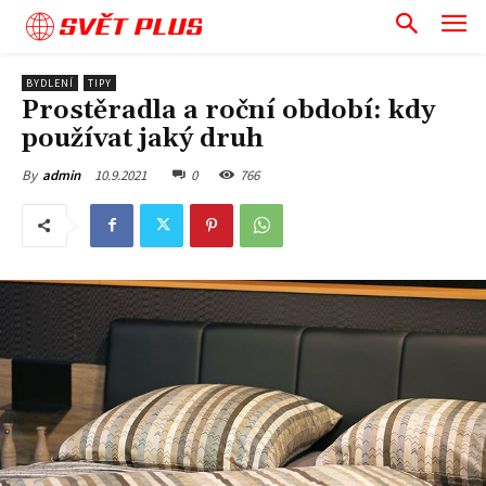
SVĚT PLUS
BYDLENÍ
TIPY
Prostěradla a roční období: kdy
používat jaký druh
10.9.2021
0
766
By
admin