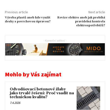
Previous article
Next article
Výroba plastů aneb kde využít
Revize elektro aneb jak probíhá
desky s povrchovou úpravou?
pravidelná kontrola
elektrospotřebičů?
- Komerční sdělení -
Mohlo by Vás zajímat
Odvodňovací betonové žlaby
jako trvalé řešení: Proč vsadit na
technickou kvalitu?
7.4.2026