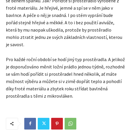
se během spánku. Jak? Pořiďte si prostěradlo vyrobené z
froté materiálu. Je hřejivé, jemné a spí se v něm jako v
bavlnce. A péče o něj je snadná. I po stém vyprání bude
pořád stejně hřejivé a měkké. A to i bez použití aviváže,
která by mu naopak uškodila, protože by prostěradlo
mohlo ztratit jednu ze svých základních vlastností, kterou
je savost.
Pro každé roční období se hodí jiný typ prostěradla. A jelikož
je doporučováno měnit ložní prádlo jednou týdně, rozhodně
se vám hodí pořídit si prostěradel hned několik, ať máte
možnost výběru a můžete si v zimě dopřát teplo a pohodlí
díky froté materiálu a zbytek roku střídat bavlněná
prostěradla s těmi z mikrovláken.