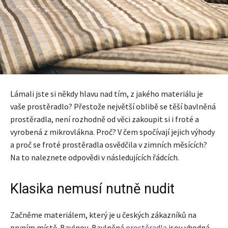
Lámali jste si někdy hlavu nad tím, z jakého materiálu je
vaše prostěradlo? Přestože největší oblibě se těší bavlněná
prostěradla, není rozhodně od věci zakoupit si i froté a
vyrobená z mikrovlákna. Proč? V čem spočívají jejich výhody
a proč se froté prostěradla osvědčila v zimních měsících?
Na to naleznete odpovědi v následujících řádcích.
Klasika nemusí nutně nudit
Začněme materiálem, který je u českých zákazníků na
prvním místě. Bavlnou. Bavlněná
prostěradla
jsou vhodná