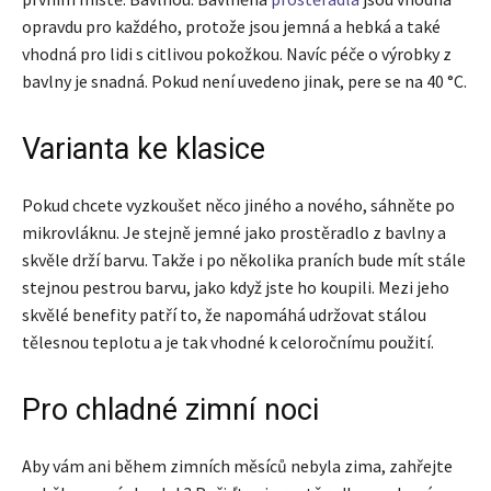
opravdu pro každého, protože jsou jemná a hebká a také
vhodná pro lidi s citlivou pokožkou. Navíc péče o výrobky z
bavlny je snadná. Pokud není uvedeno jinak, pere se na 40 °C.
Varianta ke klasice
Pokud chcete vyzkoušet něco jiného a nového, sáhněte po
mikrovláknu. Je stejně jemné jako prostěradlo z bavlny a
skvěle drží barvu. Takže i po několika praních bude mít stále
stejnou pestrou barvu, jako když jste ho koupili. Mezi jeho
skvělé benefity patří to, že napomáhá udržovat stálou
tělesnou teplotu a je tak vhodné k celoročnímu použití.
Pro chladné zimní noci
Aby vám ani během zimních měsíců nebyla zima, zahřejte